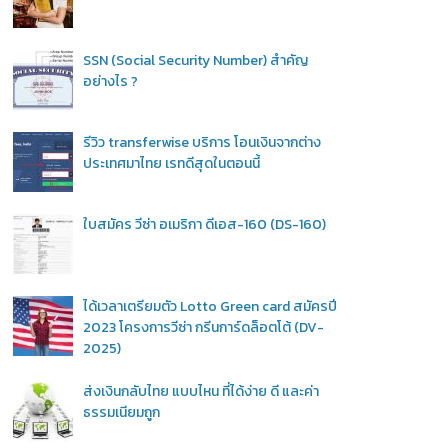
SSN (Social Security Number) สำคัญ
อย่างไร ?
รีวิว transferwise บริการ โอนเงินจากต่าง
ประเทศมาไทย เรทดีสุดในตอนนี้
ใบสมัคร วีซ่า อเมริกา ดีเอส-160 (DS-160)
ได้เวลาเตรียมตัว Lotto Green card สมัครปี
2023 โครงการวีซ่า กรีนการ์ดล็อตโต้ (DV-
2025)
ส่งเงินกลับไทย แบบไหน ที่ได้ง่าย ดี และค่า
ธรรมเนียมถูก