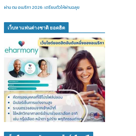
ผ่าน ตม อเมริกา 2026: เตรียมตัวให้ผ่านฉลุย
เว็บหาแฟนต่างชาติ ยอดฮิต