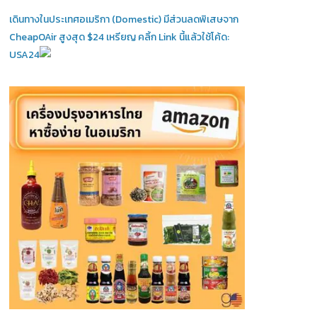
เดินทางในประเทศอเมริกา (Domestic)
มีส่วนลดพิเสษจาก
CheapOAir สูงสุด $24 เหรียญ คลิ้ก Link นี้แล้วใช้โค้ด:
USA24