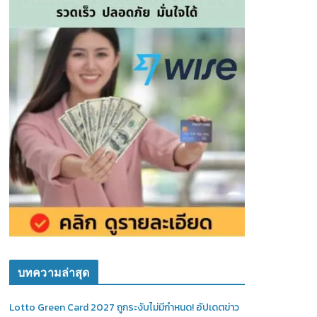
บทความล่าสุด
Lotto Green Card 2027 ถูกระงับไม่มีกำหนด! อัปเดตข่าว