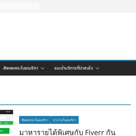
สัพเพเหระในอเมริกา
แนะนำบริการที่น่าสนใจ
สัพเพเหระในอเมริกา
หางานในอเมริกา
มาหารายได้พิเศษกับ Fiverr กัน