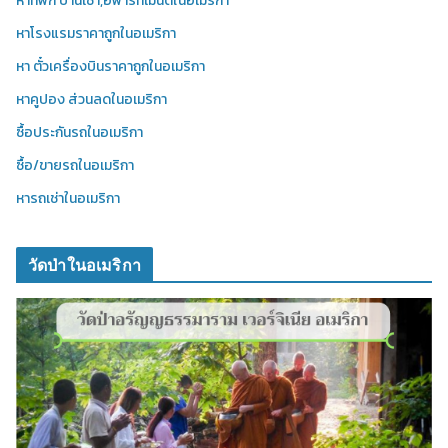
หาที่พัก บ้านเช่า,อพาร์ทเมนต์ในอเมริกา
หาโรงแรมราคาถูกในอเมริกา
หา ตั๋วเครื่องบินราคาถูกในอเมริกา
หาคูปอง ส่วนลดในอเมริกา
ซื้อประกันรถในอเมริกา
ซื้อ/ขายรถในอเมริกา
หารถเช่าในอเมริกา
วัดป่าในอเมริกา