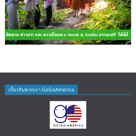
เกี่ยวกับพวกเรา GoGoAmerica