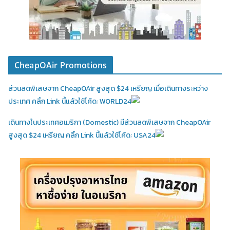
CheapOAir Promotions
ส่วนลดพิเสษจาก CheapOAir สูงสุด $24 เหรียญ เมื่อเดินทางระหว่าง
ประเทศ คลิ้ก Link นี้แล้วใช้โค้ด: WORLD24
เดินทางในประเทศอเมริกา (Domestic)
มีส่วนลดพิเสษจาก CheapOAir
สูงสุด $24 เหรียญ คลิ้ก Link นี้แล้วใช้โค้ด: USA24