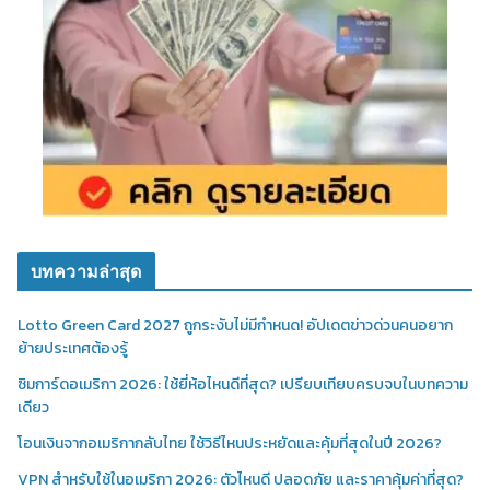
บทความล่าสุด
Lotto Green Card 2027 ถูกระงับไม่มีกำหนด! อัปเดตข่าวด่วนคนอยาก
ย้ายประเทศต้องรู้
ซิมการ์ดอเมริกา 2026: ใช้ยี่ห้อไหนดีที่สุด? เปรียบเทียบครบจบในบทความ
เดียว
โอนเงินจากอเมริกากลับไทย ใช้วิธีไหนประหยัดและคุ้มที่สุดในปี 2026?
VPN สำหรับใช้ในอเมริกา 2026: ตัวไหนดี ปลอดภัย และราคาคุ้มค่าที่สุด?