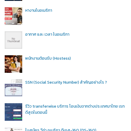
หางานในอเมริกา
อากาศ และ เวลา ในอเมริกา
พนักงานต้อนรับ (Hostess)
SSN (Social Security Number) สำคัญอย่างไร ?
รีวิว transferwise บริการ โอนเงินจากต่างประเทศมาไทย เรท
ดีสุดในตอนนี้
ใบสมัคร วีซ่า อเมริกา ดีเอส-160 (DS-160)