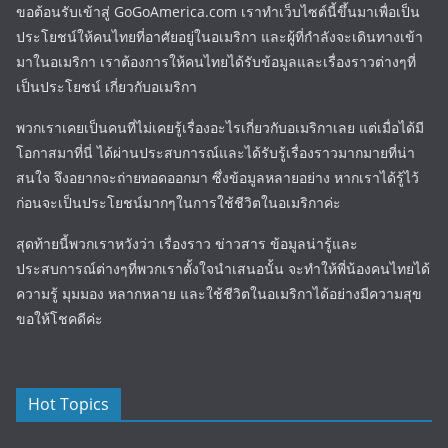
ขอต้อนรับเข้าสู่ GoGoAmerica.com เราทำเว็บไซต์นี้ขึ้นมาเพื่อเป็น
ประโยชน์ให้คนไทยที่อาศัยอยู่ในอเมริกา และผู้ที่กำลังจะเดินทางเข้า
มาในอเมริกา เราต้องการให้คนไทยได้รับข้อมูลและเรื่องราวต่างๆที่
เป็นประโยชน์ เกี่ยวกับอเมริกา
พวกเราเคยเป็นคนที่ไม่เคยรู้เรื่องอะไรเกี่ยวกับอเมริกาเลย แต่เมื่อได้มี
โอกาสมาที่นี่ ได้ผ่านประสบการณ์และได้รับรู้เรื่องราวมากมายที่น่า
สนใจ จึงอยากจะถ่ายทอดออกมา ซึ่งข้อมูลหลายอย่าง หากเราได้รู้ไว้
ก่อนจะเป็นประโยชน์มากๆในการใช้ชีวิตในอเมริกาค่ะ
สุดท้ายนี้พวกเราหวังว่า เรื่องราว ข่าวสาร ข้อมูลน่ารู้และ
ประสบการณ์ต่างๆที่พวกเราตั้งใจนำเสนอนั้น จะทำให้พี่น้องคนไทยได้
ความรู้ มุมมอง หลากหลาย และใช้ชีวิตในอเมริกาได้อย่างมีความสุข
ขอให้โชคดีค่ะ
Hot Topics