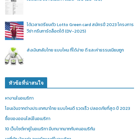
ได้เวลาเตรียมตัว Lotto Green card สมัครปี 2023 โครงการ
วีซ่า กรีนการ์ดล็อตโต้ (DV-2025)
ส่งเงินกลับไทย แบบไหน ที่ได้ง่าย ดี และค่าธรรมเนียมถูก
หัวข้อที่น่าสนใจ
หางานในอเมริกา
โอนเงินจากต่างประเทศมาไทย แบบไหนดี รวดเร็ว ปลอดภัยที่สุด ปี 2023
ซื้อของออนไลน์ในอเมริกา
10 เว็บไซต์หาคู่ในอเมริกา มีบทบาทมากกับคนอเมริกัน