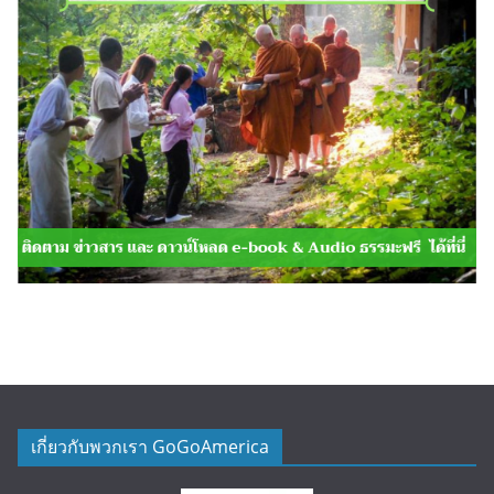
เกี่ยวกับพวกเรา GoGoAmerica