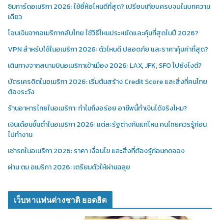
ซิมการ์ดอเมริกา 2026: ใช้ยี่ห้อไหนดีที่สุด? เปรียบเทียบครบจบในบทความ
เดียว
โอนเงินจากอเมริกากลับไทย ใช้วิธีไหนประหยัดและคุ้มที่สุดในปี 2026?
VPN สำหรับใช้ในอเมริกา 2026: ตัวไหนดี ปลอดภัย และราคาคุ้มค่าที่สุด?
เดินทางจากสนามบินอเมริกาเข้าเมือง 2026: LAX, JFK, SFO ไปยังไงดี?
บัตรเครดิตในอเมริกา 2026: เริ่มต้นสร้าง Credit Score และสิ่งที่คนไทย
ต้องระวัง
ร้านอาหารไทยในอเมริกา: ทำไมถึงอร่อย อาชีพนี้ทำเงินได้จริงไหม?
เงินเดือนขั้นต่ำในอเมริกา 2026: แต่ละรัฐต่างกันแค่ไหน คนไทยควรรู้ก่อน
ไปทำงาน
เช่ารถในอเมริกา 2026: ราคา เงื่อนไข และสิ่งที่ต้องรู้ก่อนกดจอง
ผ่าน ตม อเมริกา 2026: เตรียมตัวให้ผ่านฉลุย
เว็บหาแฟนต่างชาติ ยอดฮิต