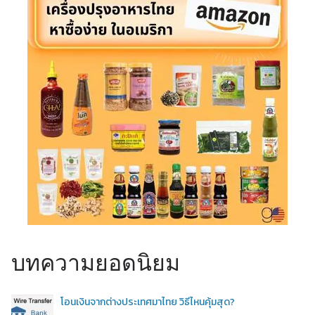
บทความยอดนิยม
โอนเงินจากต่างประเทศมาไทย วิธีไหนคุ้มสุด?