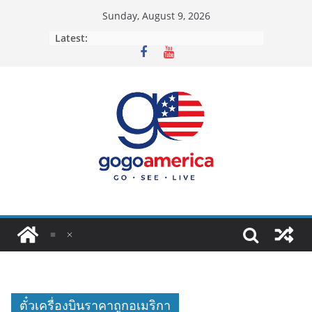
Skip
Sunday, August 9, 2026
to
Latest:
content
ตั๋วเครื่องบินราคาถูกอเมริกา