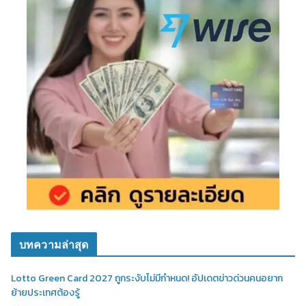
บทความล่าสุด
Lotto Green Card 2027 ถูกระงับไม่มีกำหนด! อัปเดตข่าวด่วนคนอยาก
ย้ายประเทศต้องรู้