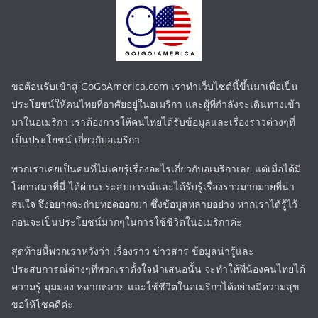
ขอต้อนรับเข้าสู่ GoGoAmerica.com เราทำเว็บไซต์นี้ขึ้นมาเพื่อเป็น
ประโยชน์ให้คนไทยที่อาศัยอยู่ในอเมริกา และผู้ที่กำลังจะเดินทางเข้า
มาในอเมริกา เราต้องการให้คนไทยได้รับข้อมูลและเรื่องราวต่างๆที่
เป็นประโยชน์ เกี่ยวกับอเมริกา
พวกเราเคยเป็นคนที่ไม่เคยรู้เรื่องอะไรเกี่ยวกับอเมริกาเลย แต่เมื่อได้มี
โอกาสมาที่นี่ ได้ผ่านประสบการณ์และได้รับรู้เรื่องราวมากมายที่น่า
สนใจ จึงอยากจะถ่ายทอดออกมา ซึ่งข้อมูลหลายอย่าง หากเราได้รู้ไว้
ก่อนจะเป็นประโยชน์มากๆในการใช้ชีวิตในอเมริกาค่ะ
สุดท้ายนี้พวกเราหวังว่า เรื่องราว ข่าวสาร ข้อมูลน่ารู้และ
ประสบการณ์ต่างๆที่พวกเราตั้งใจนำเสนอนั้น จะทำให้พี่น้องคนไทยได้
ความรู้ มุมมอง หลากหลาย และใช้ชีวิตในอเมริกาได้อย่างมีความสุข
ขอให้โชคดีค่ะ