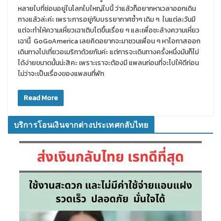
หลายใบที่ซ่อนอยู่ในโลกใบใหญ่ใบนี้ ว่าแล้วก็อยากหาเวลาออกเดิน
ทางแล้วล่ะค่ะ เพราะการอยู่กับบรรยากาศซ้ำๆ เดิม ๆ ในแต่ละวันมี
แต่จะทำให้ความเหี่ยวเฉาเติบโตขึ้นเรื่อย ๆ และเพื่อชะล้างความเหี่ยว
เฉานี้ GoGoAmerica เลยคิดอยากจะมาชวนเพื่อน ๆ หาโอกาสออก
เดินทางไปเที่ยวอเมริกาด้วยกันค่ะ แต่การจะเดินทางครั้งหนึ่งมันก็ไม่
ได้ง่ายขนาดนั้นน่ะสิคะ เพราะเราจะต้องมี แพลนก่อนที่จะไปให้ดีก่อน
ไม่ว่าจะเป็นเรื่องของแพลนที่พัก
Read More
บริการโอนเงินจากต่างประเทศกลับไทย