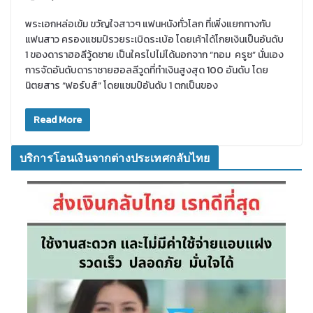
พระเอกหล่อเข้ม ขวัญใจสาวๆ แฟนหนังทั่วโลก ที่เพิ่งแยกทางกับ
แฟนสาว ครองแชมป์รวยระเบิดระเบ้อ โดยเค้าได้โกยเงินเป็นอันดับ
1 ของดาราฮอลีวู้ดชาย เป็นใครไปไม่ได้นอกจาก “ทอม ครูซ” นั่นเอง
การจัดอันดับดาราชายฮอลลีวูดที่ทำเงินสูงสุด 100 อันดับ โดย
นิตยสาร “ฟอร์บส์” โดยแชมป์อันดับ 1 ตกเป็นของ
Read More
บริการโอนเงินจากต่างประเทศกลับไทย