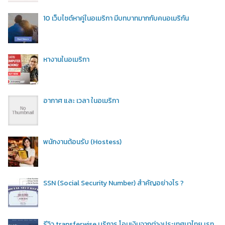
10 เว็บไซต์หาคู่ในอเมริกา มีบทบาทมากกับคนอเมริกัน
หางานในอเมริกา
อากาศ และ เวลา ในอเมริกา
พนักงานต้อนรับ (Hostess)
SSN (Social Security Number) สำคัญอย่างไร ?
รีวิว transferwise บริการ โอนเงินจากต่างประเทศมาไทย เรท