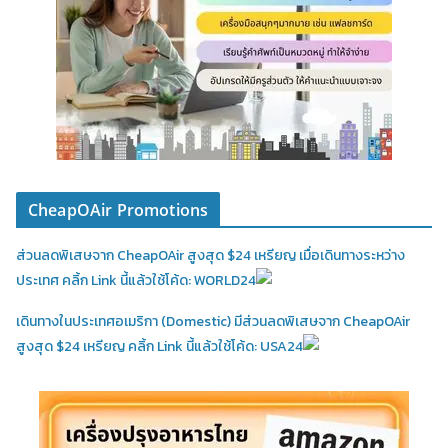
CheapOAir Promotions
ส่วนลดพิเสษจาก CheapOAir สูงสุด $24 เหรียญ เมื่อเดินทางระหว่าง
ประเทศ คลิ้ก Link นี้แล้วใช้โค้ด: WORLD24
เดินทางในประเทศอเมริกา (Domestic)
มีส่วนลดพิเสษจาก CheapOAir
สูงสุด $24 เหรียญ คลิ้ก Link นี้แล้วใช้โค้ด: USA24