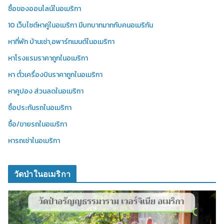
ซื้อของออนไลน์ในอเมริกา
10 เว็บไซต์หาคู่ในอเมริกา มีบทบาทมากกับคนอเมริกัน
หาที่พัก บ้านเช่า,อพาร์ทเมนต์ในอเมริกา
หาโรงแรมราคาถูกในอเมริกา
หา ตั๋วเครื่องบินราคาถูกในอเมริกา
หาคูปอง ส่วนลดในอเมริกา
ซื้อประกันรถในอเมริกา
ซื้อ/ขายรถในอเมริกา
หารถเช่าในอเมริกา
วัดป่าในอเมริกา