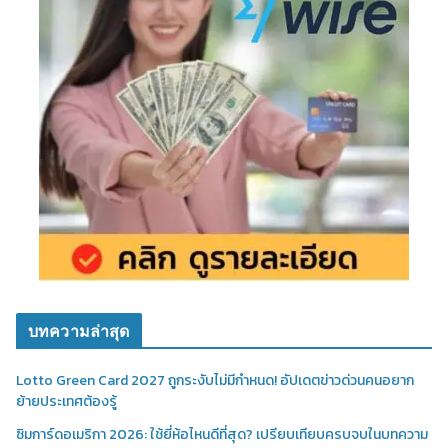
บทความล่าสุด
Lotto Green Card 2027 ถูกระงับไม่มีกำหนด! อัปเดตข่าวด่วนคนอยาก
ย้ายประเทศต้องรู้
ซิมการ์ดอเมริกา 2026: ใช้ยี่ห้อไหนดีที่สุด? เปรียบเทียบครบจบในบทความ