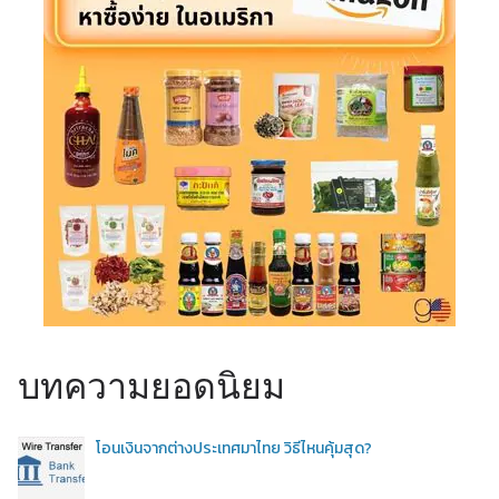
บทความยอดนิยม
โอนเงินจากต่างประเทศมาไทย วิธีไหนคุ้มสุด?