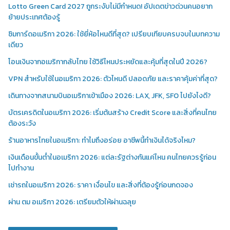
Lotto Green Card 2027 ถูกระงับไม่มีกำหนด! อัปเดตข่าวด่วนคนอยาก
ย้ายประเทศต้องรู้
ซิมการ์ดอเมริกา 2026: ใช้ยี่ห้อไหนดีที่สุด? เปรียบเทียบครบจบในบทความ
เดียว
โอนเงินจากอเมริกากลับไทย ใช้วิธีไหนประหยัดและคุ้มที่สุดในปี 2026?
VPN สำหรับใช้ในอเมริกา 2026: ตัวไหนดี ปลอดภัย และราคาคุ้มค่าที่สุด?
เดินทางจากสนามบินอเมริกาเข้าเมือง 2026: LAX, JFK, SFO ไปยังไงดี?
บัตรเครดิตในอเมริกา 2026: เริ่มต้นสร้าง Credit Score และสิ่งที่คนไทย
ต้องระวัง
ร้านอาหารไทยในอเมริกา: ทำไมถึงอร่อย อาชีพนี้ทำเงินได้จริงไหม?
เงินเดือนขั้นต่ำในอเมริกา 2026: แต่ละรัฐต่างกันแค่ไหน คนไทยควรรู้ก่อน
ไปทำงาน
เช่ารถในอเมริกา 2026: ราคา เงื่อนไข และสิ่งที่ต้องรู้ก่อนกดจอง
ผ่าน ตม อเมริกา 2026: เตรียมตัวให้ผ่านฉลุย