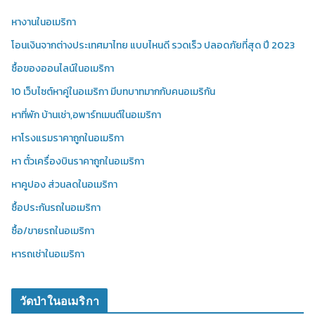
หางานในอเมริกา
โอนเงินจากต่างประเทศมาไทย แบบไหนดี รวดเร็ว ปลอดภัยที่สุด ปี 2023
ซื้อของออนไลน์ในอเมริกา
10 เว็บไซต์หาคู่ในอเมริกา มีบทบาทมากกับคนอเมริกัน
หาที่พัก บ้านเช่า,อพาร์ทเมนต์ในอเมริกา
หาโรงแรมราคาถูกในอเมริกา
หา ตั๋วเครื่องบินราคาถูกในอเมริกา
หาคูปอง ส่วนลดในอเมริกา
ซื้อประกันรถในอเมริกา
ซื้อ/ขายรถในอเมริกา
หารถเช่าในอเมริกา
วัดป่าในอเมริกา