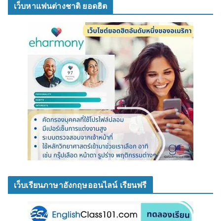
เว็บหาแฟนต่างชาติ ยอดฮิต
เว็บเรียนภาษาอังกฤษออนไลน์ เรียนฟรี