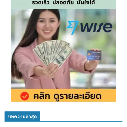
บทความล่าสุด