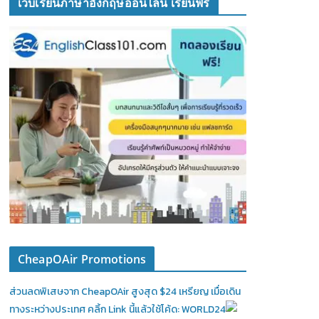
เว็บเรียนภาษาอังกฤษออนไลน์ เรียนฟรี
CheapOAir Promotions
ส่วนลดพิเสษจาก CheapOAir สูงสุด $24 เหรียญ เมื่อเดิน
ทางระหว่างประเทศ คลิ้ก Link นี้แล้วใช้โค้ด: WORLD24