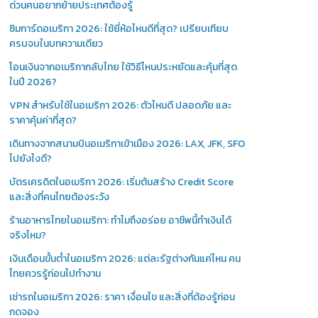
ด่วนคนอยากย้ายประเทศต้องรู้
ซิมการ์ดอเมริกา 2026: ใช้ยี่ห้อไหนดีที่สุด? เปรียบเทียบ
ครบจบในบทความเดียว
โอนเงินจากอเมริกากลับไทย ใช้วิธีไหนประหยัดและคุ้มที่สุด
ในปี 2026?
VPN สำหรับใช้ในอเมริกา 2026: ตัวไหนดี ปลอดภัย และ
ราคาคุ้มค่าที่สุด?
เดินทางจากสนามบินอเมริกาเข้าเมือง 2026: LAX, JFK, SFO
ไปยังไงดี?
บัตรเครดิตในอเมริกา 2026: เริ่มต้นสร้าง Credit Score
และสิ่งที่คนไทยต้องระวัง
ร้านอาหารไทยในอเมริกา: ทำไมถึงอร่อย อาชีพนี้ทำเงินได้
จริงไหม?
เงินเดือนขั้นต่ำในอเมริกา 2026: แต่ละรัฐต่างกันแค่ไหน คน
ไทยควรรู้ก่อนไปทำงาน
เช่ารถในอเมริกา 2026: ราคา เงื่อนไข และสิ่งที่ต้องรู้ก่อน
กดจอง