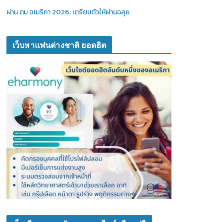
ผ่าน ตม อเมริกา 2026: เตรียมตัวให้ผ่านฉลุย
เว็บหาแฟนต่างชาติ ยอดฮิต