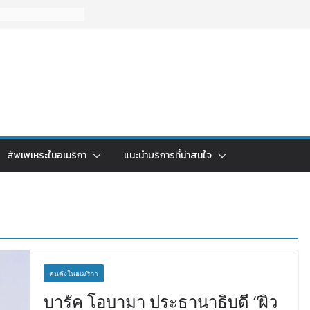
สัพเพเหระในอเมริกา
แนะนำบริการที่น่าสนใจ
คนดังในอเมริกา
บารัค โอบามา ประธานาธิบดี “ผิว