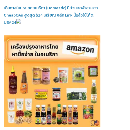
เดินทางในประเทศอเมริกา (Domestic)
มีส่วนลดพิเสษจาก
CheapOAir สูงสุด $24 เหรียญ คลิ้ก Link นี้แล้วใช้โค้ด:
USA24