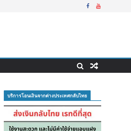
บริการโอนเงินจากต่างประเทศกลับไทย