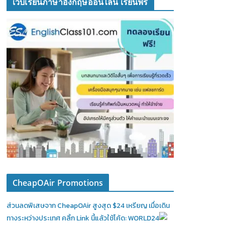
เว็บเรียนภาษาอังกฤษออนไลน์ เรียนฟรี
CheapOAir Promotions
ส่วนลดพิเสษจาก CheapOAir สูงสุด $24 เหรียญ เมื่อเดิน
ทางระหว่างประเทศ คลิ้ก Link นี้แล้วใช้โค้ด: WORLD24