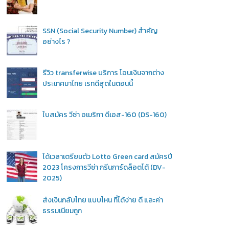
SSN (Social Security Number) สำคัญ
อย่างไร ?
รีวิว transferwise บริการ โอนเงินจากต่าง
ประเทศมาไทย เรทดีสุดในตอนนี้
ใบสมัคร วีซ่า อเมริกา ดีเอส-160 (DS-160)
ได้เวลาเตรียมตัว Lotto Green card สมัครปี
2023 โครงการวีซ่า กรีนการ์ดล็อตโต้ (DV-
2025)
ส่งเงินกลับไทย แบบไหน ที่ได้ง่าย ดี และค่า
ธรรมเนียมถูก