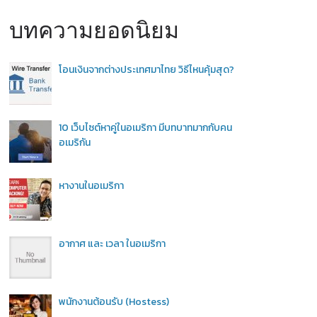
บทความยอดนิยม
โอนเงินจากต่างประเทศมาไทย วิธีไหนคุ้มสุด?
10 เว็บไซต์หาคู่ในอเมริกา มีบทบาทมากกับคน
อเมริกัน
หางานในอเมริกา
อากาศ และ เวลา ในอเมริกา
พนักงานต้อนรับ (Hostess)