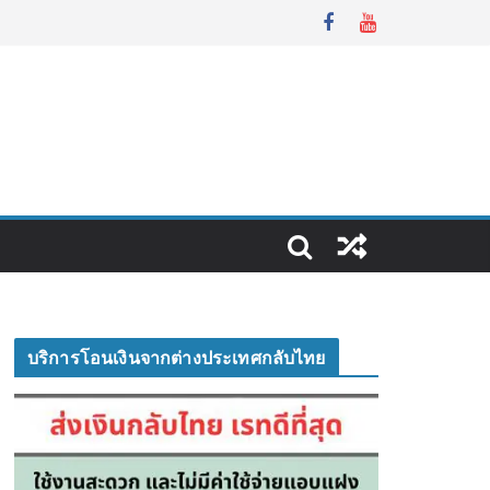
บริการโอนเงินจากต่างประเทศกลับไทย