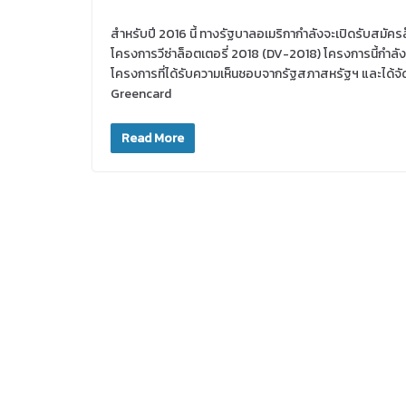
สำหรับปี 2016 นี้ ทางรัฐบาลอเมริกากำลังจะเปิดรับสมัคร
โครงการวีซ่าล็อตเตอรี่ 2018 (DV-2018) โครงการนี้กำลังจะเป
โครงการที่ได้รับความเห็นชอบจากรัฐสภาสหรัฐฯ และได้จัดขึ
Greencard
Read More