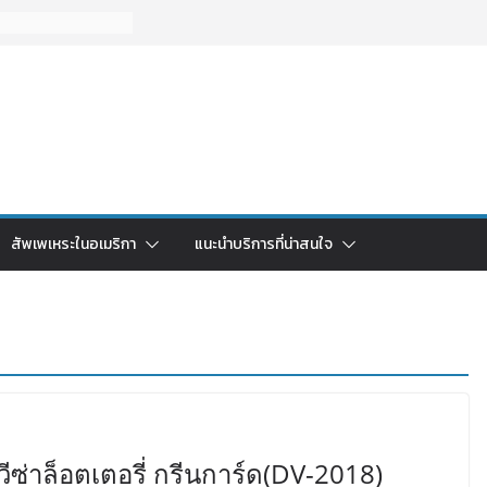
สัพเพเหระในอเมริกา
แนะนำบริการที่น่าสนใจ
วีซ่าล็อตเตอรี่ กรีนการ์ด(DV-2018)