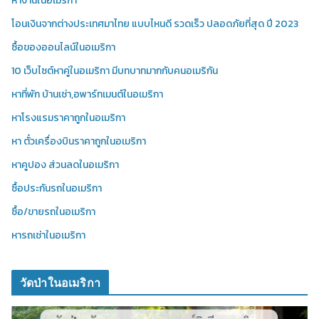
หางานในอเมริกา
โอนเงินจากต่างประเทศมาไทย แบบไหนดี รวดเร็ว ปลอดภัยที่สุด ปี 2023
ซื้อของออนไลน์ในอเมริกา
10 เว็บไซต์หาคู่ในอเมริกา มีบทบาทมากกับคนอเมริกัน
หาที่พัก บ้านเช่า,อพาร์ทเมนต์ในอเมริกา
หาโรงแรมราคาถูกในอเมริกา
หา ตั๋วเครื่องบินราคาถูกในอเมริกา
หาคูปอง ส่วนลดในอเมริกา
ซื้อประกันรถในอเมริกา
ซื้อ/ขายรถในอเมริกา
หารถเช่าในอเมริกา
วัดป่าในอเมริกา