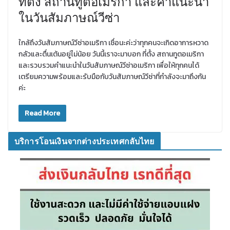
ที่ตั้ง สถานทูตอเมริกา และคำแนะนำ
ในวันสัมภาษณ์วีซ่า
ใกล้ถึงวันสัมภาษณ์วีซ่าอเมริกา เชื่อนะค่ะว่าทุกคนจะเกิดอาการหวาด
กลัวและตื่นเต้นอยู่ไม่น้อย วันนี้เราจะมาบอก ที่ตั้ง สถานทูตอเมริกา
และรวบรวมคำแนะนำในวันสัมภาษณ์วีซ่าอเมริกา เพื่อให้ทุกคนได้
เตรียมความพร้อมและรับมือกับวันสัมภาษณ์วีซ่าที่กำลังจะมาถึงกัน
ค่ะ
Read More
บริการโอนเงินจากต่างประเทศกลับไทย