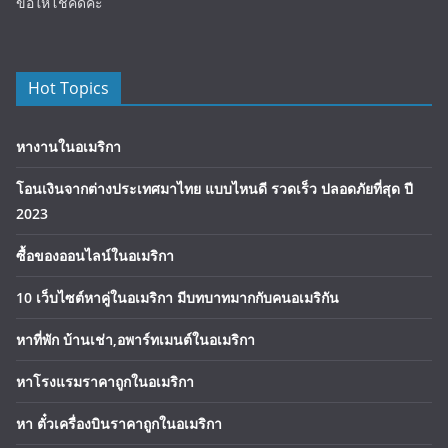
ขอให้โชคดีค่ะ
Hot Topics
หางานในอเมริกา
โอนเงินจากต่างประเทศมาไทย แบบไหนดี รวดเร็ว ปลอดภัยที่สุด ปี
2023
ซื้อของออนไลน์ในอเมริกา
10 เว็บไซต์หาคู่ในอเมริกา มีบทบาทมากกับคนอเมริกัน
หาที่พัก บ้านเช่า,อพาร์ทเมนต์ในอเมริกา
หาโรงแรมราคาถูกในอเมริกา
หา ตั๋วเครื่องบินราคาถูกในอเมริกา