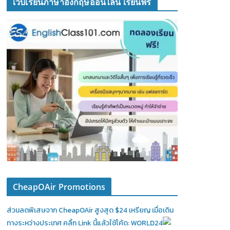
เว็บเรียนภาษาอังกฤษออนไลน์ เรียนฟรี
CheapOAir Promotions
ส่วนลดพิเสษจาก CheapOAir สูงสุด $24 เหรียญ เมื่อเดิน
ทางระหว่างประเทศ คลิ้ก Link นี้แล้วใช้โค้ด: WORLD24