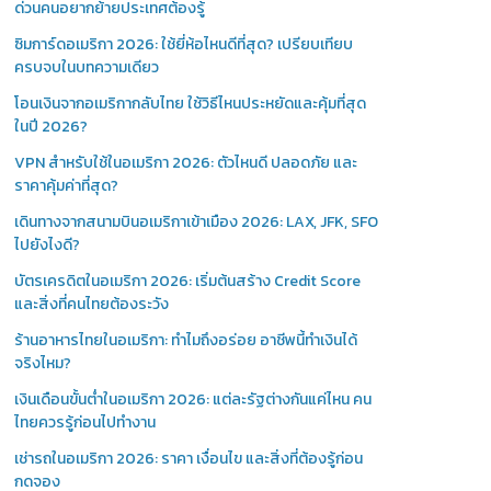
ด่วนคนอยากย้ายประเทศต้องรู้
ซิมการ์ดอเมริกา 2026: ใช้ยี่ห้อไหนดีที่สุด? เปรียบเทียบ
ครบจบในบทความเดียว
โอนเงินจากอเมริกากลับไทย ใช้วิธีไหนประหยัดและคุ้มที่สุด
ในปี 2026?
VPN สำหรับใช้ในอเมริกา 2026: ตัวไหนดี ปลอดภัย และ
ราคาคุ้มค่าที่สุด?
เดินทางจากสนามบินอเมริกาเข้าเมือง 2026: LAX, JFK, SFO
ไปยังไงดี?
บัตรเครดิตในอเมริกา 2026: เริ่มต้นสร้าง Credit Score
และสิ่งที่คนไทยต้องระวัง
ร้านอาหารไทยในอเมริกา: ทำไมถึงอร่อย อาชีพนี้ทำเงินได้
จริงไหม?
เงินเดือนขั้นต่ำในอเมริกา 2026: แต่ละรัฐต่างกันแค่ไหน คน
ไทยควรรู้ก่อนไปทำงาน
เช่ารถในอเมริกา 2026: ราคา เงื่อนไข และสิ่งที่ต้องรู้ก่อน
กดจอง