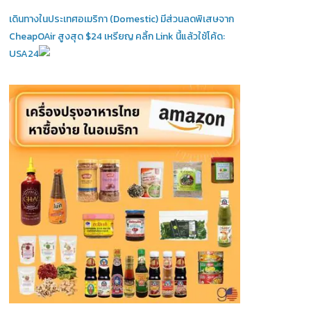
เดินทางในประเทศอเมริกา (Domestic)
มีส่วนลดพิเสษจาก
CheapOAir สูงสุด $24 เหรียญ คลิ้ก Link นี้แล้วใช้โค้ด:
USA24