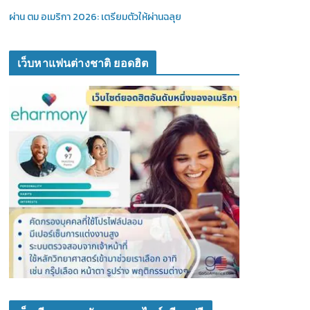
ผ่าน ตม อเมริกา 2026: เตรียมตัวให้ผ่านฉลุย
เว็บหาแฟนต่างชาติ ยอดฮิต