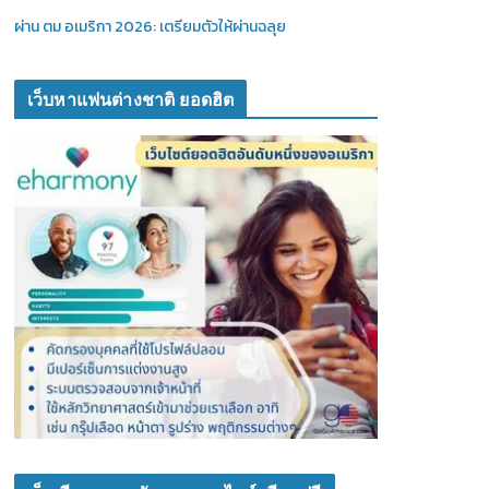
ผ่าน ตม อเมริกา 2026: เตรียมตัวให้ผ่านฉลุย
เว็บหาแฟนต่างชาติ ยอดฮิต