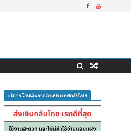
บริการโอนเงินจากต่างประเทศกลับไทย