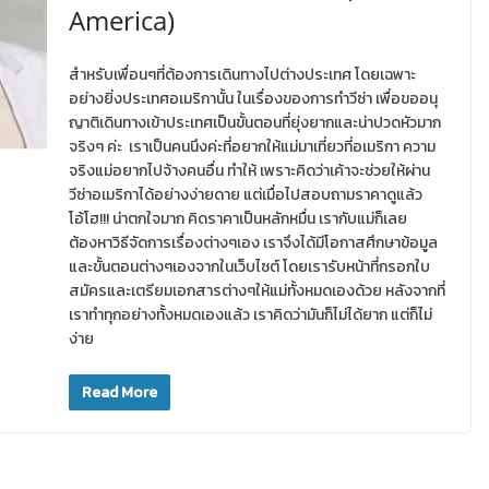
America)
สำหรับเพื่อนๆที่ต้องการเดินทางไปต่างประเทศ โดยเฉพาะ
อย่างยิ่งประเทศอเมริกานั้น ในเรื่องของการทำวีซ่า เพื่อขออนุ
ญาติเดินทางเข้าประเทศเป็นขั้นตอนที่ยุ่งยากและน่าปวดหัวมาก
จริงๆ ค่ะ เราเป็นคนนึงค่ะที่อยากให้แม่มาเที่ยวที่อเมริกา ความ
จริงแม่อยากไปจ้างคนอื่น ทำให้ เพราะคิดว่าเค้าจะช่วยให้ผ่าน
วีซ่าอเมริกาได้อย่างง่ายดาย แต่เมื่อไปสอบถามราคาดูแล้ว
โอ้โฮ!!! น่าตกใจมาก คิดราคาเป็นหลักหมื่น เรากับแม่ก็เลย
ต้องหาวิธีจัดการเรื่องต่างๆเอง เราจึงได้มีโอกาสศึกษาข้อมูล
และขั้นตอนต่างๆเองจากในเว็บไซต์ โดยเรารับหน้าที่กรอกใบ
สมัครและเตรียมเอกสารต่างๆให้แม่ทั้งหมดเองด้วย หลังจากที่
เราทำทุกอย่างทั้งหมดเองแล้ว เราคิดว่ามันก็ไม่ได้ยาก แต่ก็ไม่
ง่าย
Read More