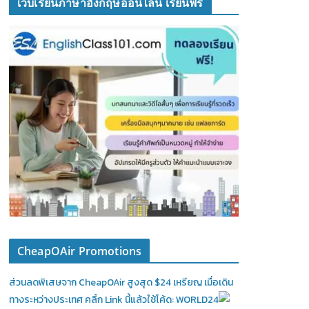
เว็บเรียนภาษาอังกฤษออนไลน์ เรียนฟรี
CheapOAir Promotions
ส่วนลดพิเสษจาก CheapOAir สูงสุด $24 เหรียญ เมื่อเดิน
ทางระหว่างประเทศ คลิ้ก Link นี้แล้วใช้โค้ด: WORLD24