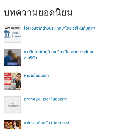
บทความยอดนิยม
โอนเงินจากต่างประเทศมาไทย วิธีไหนคุ้มสุด?
10 เว็บไซต์หาคู่ในอเมริกา มีบทบาทมากกับคน
อเมริกัน
หางานในอเมริกา
อากาศ และ เวลา ในอเมริกา
พนักงานต้อนรับ (Hostess)