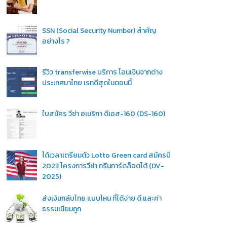
SSN (Social Security Number) สำคัญ
อย่างไร ?
รีวิว transferwise บริการ โอนเงินจากต่าง
ประเทศมาไทย เรทดีสุดในตอนนี้
ใบสมัคร วีซ่า อเมริกา ดีเอส-160 (DS-160)
ได้เวลาเตรียมตัว Lotto Green card สมัครปี
2023 โครงการวีซ่า กรีนการ์ดล็อตโต้ (DV-
2025)
ส่งเงินกลับไทย แบบไหน ที่ได้ง่าย ดี และค่า
ธรรมเนียมถูก