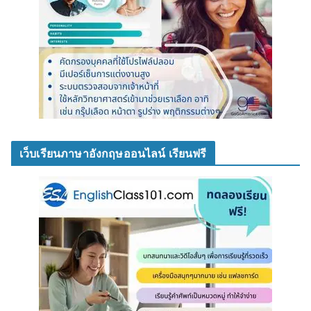
เว็บเรียนภาษาอังกฤษออนไลน์ เรียนฟรี