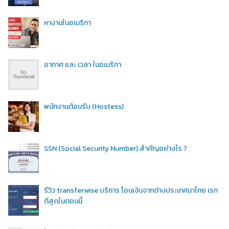
หางานในอเมริกา
อากาศ และ เวลา ในอเมริกา
พนักงานต้อนรับ (Hostess)
SSN (Social Security Number) สำคัญอย่างไร ?
รีวิว transferwise บริการ โอนเงินจากต่างประเทศมาไทย เรท
ดีสุดในตอนนี้