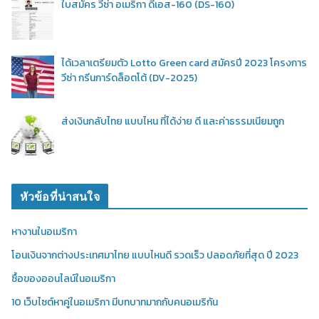
ใบสมัคร วีซ่า อเมริกา ดีเอส-160 (DS-160)
ได้เวลาเตรียมตัว Lotto Green card สมัครปี 2023 โครงการ
วีซ่า กรีนการ์ดล็อตโต้ (DV-2025)
ส่งเงินกลับไทย แบบไหน ที่ได้ง่าย ดี และค่าธรรมเนียมถูก
หัวข้อที่น่าสนใจ
หางานในอเมริกา
โอนเงินจากต่างประเทศมาไทย แบบไหนดี รวดเร็ว ปลอดภัยที่สุด ปี 2023
ซื้อของออนไลน์ในอเมริกา
10 เว็บไซต์หาคู่ในอเมริกา มีบทบาทมากกับคนอเมริกัน