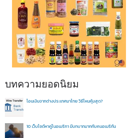
บทความยอดนิยม
โอนเงินจากต่างประเทศมาไทย วิธีไหนคุ้มสุด?
10 เว็บไซต์หาคู่ในอเมริกา มีบทบาทมากกับคนอเมริกัน