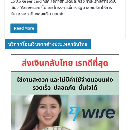
Lotto Greencard กันค่ะโอกาสที่เปิดปีละครั้ง ทำให้เรามีสิทธิ์ได้ใบ
เขียว (Greencard) ไปเลย โครงการนี้ทางรัฐบาลอเมริกาให้การ
รับรองเอง เป็นของแท้แน่นอนค่ะ
Read More
บริการโอนเงินจากต่างประเทศกลับไทย