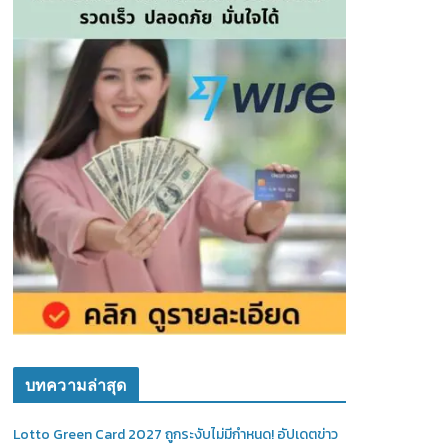
บทความล่าสุด
Lotto Green Card 2027 ถูกระงับไม่มีกำหนด! อัปเดตข่าว