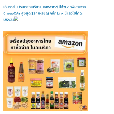
เดินทางในประเทศอเมริกา (Domestic)
มีส่วนลดพิเสษจาก
CheapOAir สูงสุด $24 เหรียญ คลิ้ก Link นี้แล้วใช้โค้ด:
USA24