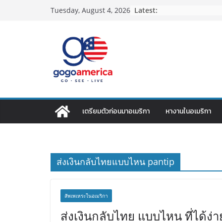
Skip
Latest:
Tuesday, August 4, 2026
to
content
เตรียมตัวก่อนมาอเมริกา
หางานในอเมริกา
ส่งเงินกลับไทยแบบไหน pantip
สัพเพเหระในอเมริกา
ส่งเงินกลับไทย แบบไหน ที่ได้ง่