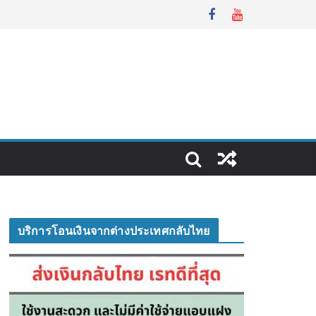
บริการโอนเงินจากต่างประเทศกลับไทย