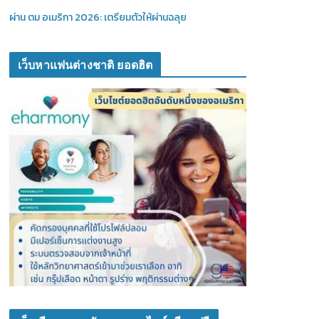
ผ่าน ตม อเมริกา 2026: เตรียมตัวให้ผ่านฉลุย
เว็บหาแฟนต่างชาติ ยอดฮิต