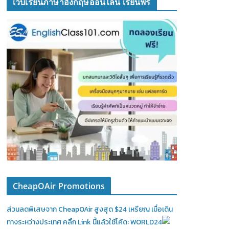
เว็บเรียนภาษาอังกฤษออนไลน์ เรียนฟรี
CheapOAir Promotions
ส่วนลดพิเสษจาก CheapOAir สูงสุด $24 เหรียญ เมื่อเดิน
ทางระหว่างประเทศ คลิ้ก Link นี้แล้วใช้โค้ด: WORLD24