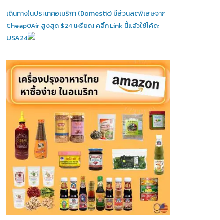
เดินทางในประเทศอเมริกา (Domestic)
มีส่วนลดพิเสษจาก
CheapOAir สูงสุด $24 เหรียญ คลิ้ก Link นี้แล้วใช้โค้ด:
USA24