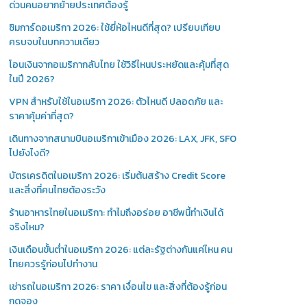
ด่วนคนอยากย้ายประเทศต้องรู้
ซิมการ์ดอเมริกา 2026: ใช้ยี่ห้อไหนดีที่สุด? เปรียบเทียบ
ครบจบในบทความเดียว
โอนเงินจากอเมริกากลับไทย ใช้วิธีไหนประหยัดและคุ้มที่สุด
ในปี 2026?
VPN สำหรับใช้ในอเมริกา 2026: ตัวไหนดี ปลอดภัย และ
ราคาคุ้มค่าที่สุด?
เดินทางจากสนามบินอเมริกาเข้าเมือง 2026: LAX, JFK, SFO
ไปยังไงดี?
บัตรเครดิตในอเมริกา 2026: เริ่มต้นสร้าง Credit Score
และสิ่งที่คนไทยต้องระวัง
ร้านอาหารไทยในอเมริกา: ทำไมถึงอร่อย อาชีพนี้ทำเงินได้
จริงไหม?
เงินเดือนขั้นต่ำในอเมริกา 2026: แต่ละรัฐต่างกันแค่ไหน คน
ไทยควรรู้ก่อนไปทำงาน
เช่ารถในอเมริกา 2026: ราคา เงื่อนไข และสิ่งที่ต้องรู้ก่อน
กดจอง