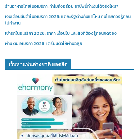
ร้านอาหารไทยในอเมริกา: ทำไมถึงอร่อย อาชีพนี้ทำเงินได้จริงไหม?
เงินเดือนขั้นต่ำในอเมริกา 2026: แต่ละรัฐต่างกันแค่ไหน คนไทยควรรู้ก่อน
ไปทำงาน
เช่ารถในอเมริกา 2026: ราคา เงื่อนไข และสิ่งที่ต้องรู้ก่อนกดจอง
ผ่าน ตม อเมริกา 2026: เตรียมตัวให้ผ่านฉลุย
เว็บหาแฟนต่างชาติ ยอดฮิต