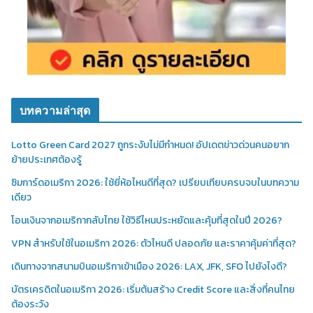
บทความล่าสุด
Lotto Green Card 2027 ถูกระงับไม่มีกำหนด! อัปเดตข่าวด่วนคนอยาก
ย้ายประเทศต้องรู้
ซิมการ์ดอเมริกา 2026: ใช้ยี่ห้อไหนดีที่สุด? เปรียบเทียบครบจบในบทความ
เดียว
โอนเงินจากอเมริกากลับไทย ใช้วิธีไหนประหยัดและคุ้มที่สุดในปี 2026?
VPN สำหรับใช้ในอเมริกา 2026: ตัวไหนดี ปลอดภัย และราคาคุ้มค่าที่สุด?
เดินทางจากสนามบินอเมริกาเข้าเมือง 2026: LAX, JFK, SFO ไปยังไงดี?
บัตรเครดิตในอเมริกา 2026: เริ่มต้นสร้าง Credit Score และสิ่งที่คนไทย
ต้องระวัง