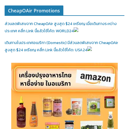
CheapOAir Promotions
ส่วนลดพิเสษจาก CheapOAir สูงสุด $24 เหรียญ เมื่อเดินทางระหว่าง
ประเทศ คลิ้ก Link นี้แล้วใช้โค้ด: WORLD24
เดินทางในประเทศอเมริกา (Domestic)
มีส่วนลดพิเสษจาก CheapOAir
สูงสุด $24 เหรียญ คลิ้ก Link นี้แล้วใช้โค้ด: USA24