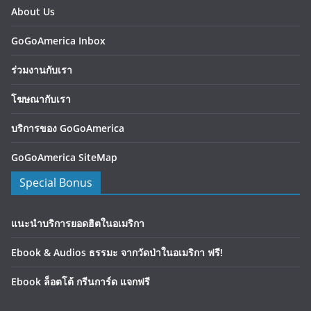
About Us
GoGoAmerica Inbox
ร่วมงานกับเรา
โฆษณากับเรา
บริการของ GoGoAmerica
GoGoAmerica SiteMap
Special Bonus
แนะนำบริการยอดฮิตในอเมริกา
Ebook & Audios ธรรมะ จากวัดป่าในอเมริกา ฟรี!
Ebook ล็อตโต้ กรีนการ์ด แจกฟรี