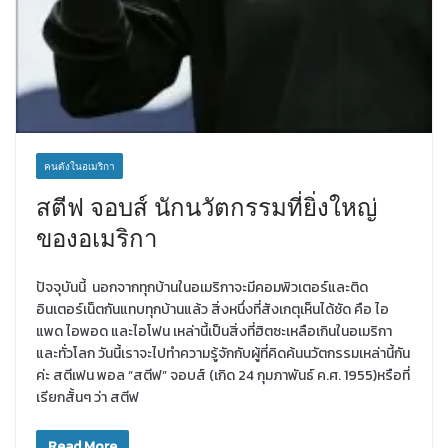
คนดังในอเมริกา
สตีฟ จอบส์ นักนวัตกรรมที่ยิ่งใหญ่
ของอเมริกา
ปัจจุบันนี้ นอกจากทุกบ้านในอเมริกาจะมีคอมพิวเตอร์และติด
อินเตอร์เน็ตกันแทบทุกบ้านแล้ว สิ่งหนึ่งที่สังเกตุเห็นได้ชัด คือ ไอ
แพด ไอพอด และไอโฟน เหล่านี้เป็นสิ่งที่ฮิตซะเหลือเกินในอเมริกา
และทั่วโลก วันนี้เราจะไปทำความรู้จักกับผู้ที่คิดค้นนวัตกรรมเหล่านี้กัน
ค่ะ สตีเฟน พอล “สตีฟ” จอบส์ (เกิด 24 กุมภาพันธ์ ค.ศ. 1955)หรือที่
เรียกสั้นๆ ว่า สตีฟ
Read More