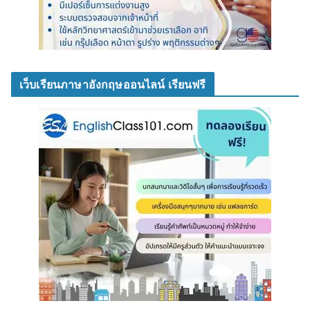
เว็บเรียนภาษาอังกฤษออนไลน์ เรียนฟรี