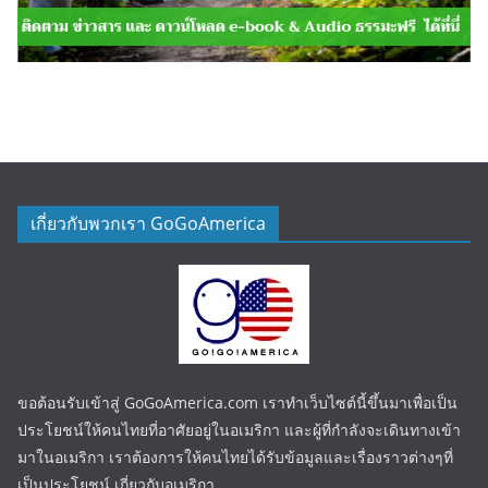
เกี่ยวกับพวกเรา GoGoAmerica
ขอต้อนรับเข้าสู่ GoGoAmerica.com เราทำเว็บไซต์นี้ขึ้นมาเพื่อเป็น
ประโยชน์ให้คนไทยที่อาศัยอยู่ในอเมริกา และผู้ที่กำลังจะเดินทางเข้า
มาในอเมริกา เราต้องการให้คนไทยได้รับข้อมูลและเรื่องราวต่างๆที่
เป็นประโยชน์ เกี่ยวกับอเมริกา