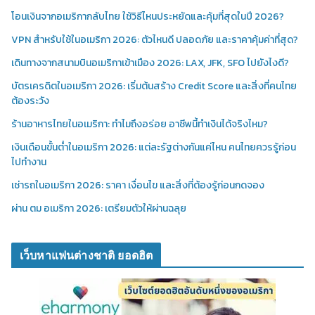
โอนเงินจากอเมริกากลับไทย ใช้วิธีไหนประหยัดและคุ้มที่สุดในปี 2026?
VPN สำหรับใช้ในอเมริกา 2026: ตัวไหนดี ปลอดภัย และราคาคุ้มค่าที่สุด?
เดินทางจากสนามบินอเมริกาเข้าเมือง 2026: LAX, JFK, SFO ไปยังไงดี?
บัตรเครดิตในอเมริกา 2026: เริ่มต้นสร้าง Credit Score และสิ่งที่คนไทย
ต้องระวัง
ร้านอาหารไทยในอเมริกา: ทำไมถึงอร่อย อาชีพนี้ทำเงินได้จริงไหม?
เงินเดือนขั้นต่ำในอเมริกา 2026: แต่ละรัฐต่างกันแค่ไหน คนไทยควรรู้ก่อน
ไปทำงาน
เช่ารถในอเมริกา 2026: ราคา เงื่อนไข และสิ่งที่ต้องรู้ก่อนกดจอง
ผ่าน ตม อเมริกา 2026: เตรียมตัวให้ผ่านฉลุย
เว็บหาแฟนต่างชาติ ยอดฮิต