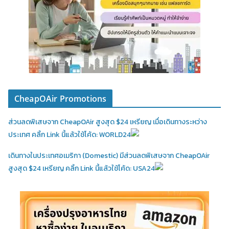
CheapOAir Promotions
ส่วนลดพิเสษจาก CheapOAir สูงสุด $24 เหรียญ เมื่อเดินทางระหว่าง
ประเทศ คลิ้ก Link นี้แล้วใช้โค้ด: WORLD24
เดินทางในประเทศอเมริกา (Domestic)
มีส่วนลดพิเสษจาก CheapOAir
สูงสุด $24 เหรียญ คลิ้ก Link นี้แล้วใช้โค้ด: USA24