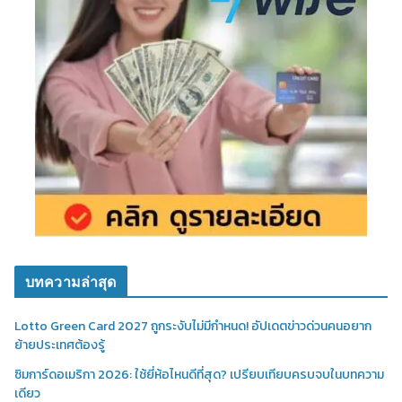
บทความล่าสุด
Lotto Green Card 2027 ถูกระงับไม่มีกำหนด! อัปเดตข่าวด่วนคนอยาก
ย้ายประเทศต้องรู้
ซิมการ์ดอเมริกา 2026: ใช้ยี่ห้อไหนดีที่สุด? เปรียบเทียบครบจบในบทความ
เดียว