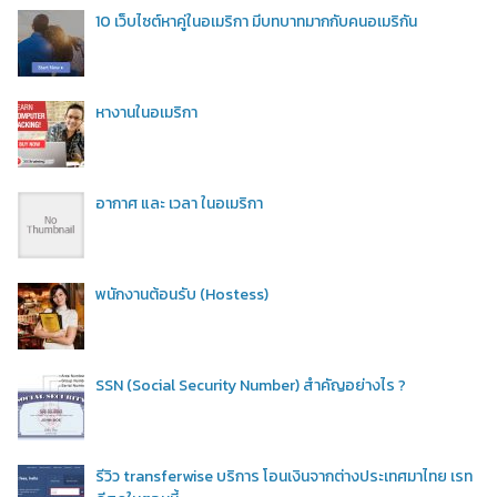
10 เว็บไซต์หาคู่ในอเมริกา มีบทบาทมากกับคนอเมริกัน
หางานในอเมริกา
อากาศ และ เวลา ในอเมริกา
พนักงานต้อนรับ (Hostess)
SSN (Social Security Number) สำคัญอย่างไร ?
รีวิว transferwise บริการ โอนเงินจากต่างประเทศมาไทย เรท