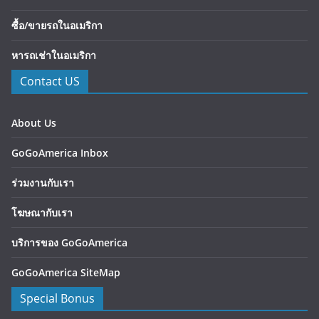
ซื้อ/ขายรถในอเมริกา
หารถเช่าในอเมริกา
Contact US
About Us
GoGoAmerica Inbox
ร่วมงานกับเรา
โฆษณากับเรา
บริการของ GoGoAmerica
GoGoAmerica SiteMap
Special Bonus