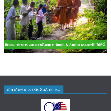
เกี่ยวกับพวกเรา GoGoAmerica