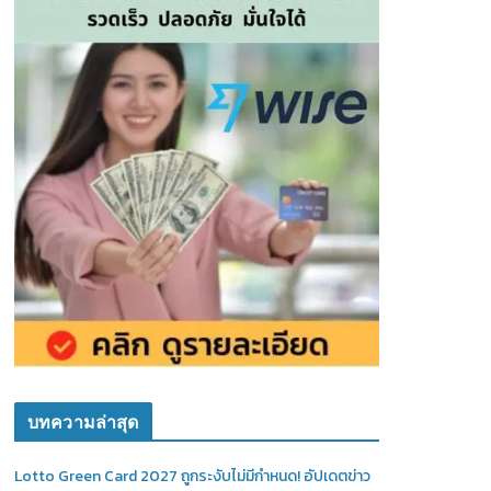
บทความล่าสุด
Lotto Green Card 2027 ถูกระงับไม่มีกำหนด! อัปเดตข่าว