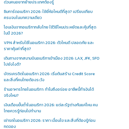
ด่วนคนอยากย้ายประเทศต้องรู้
ซิมการ์ดอเมริกา 2026: ใช้ยี่ห้อไหนดีที่สุด? เปรียบเทียบ
ครบจบในบทความเดียว
โอนเงินจากอเมริกากลับไทย ใช้วิธีไหนประหยัดและคุ้มที่สุด
ในปี 2026?
VPN สำหรับใช้ในอเมริกา 2026: ตัวไหนดี ปลอดภัย และ
ราคาคุ้มค่าที่สุด?
เดินทางจากสนามบินอเมริกาเข้าเมือง 2026: LAX, JFK, SFO
ไปยังไงดี?
บัตรเครดิตในอเมริกา 2026: เริ่มต้นสร้าง Credit Score
และสิ่งที่คนไทยต้องระวัง
ร้านอาหารไทยในอเมริกา: ทำไมถึงอร่อย อาชีพนี้ทำเงินได้
จริงไหม?
เงินเดือนขั้นต่ำในอเมริกา 2026: แต่ละรัฐต่างกันแค่ไหน คน
ไทยควรรู้ก่อนไปทำงาน
เช่ารถในอเมริกา 2026: ราคา เงื่อนไข และสิ่งที่ต้องรู้ก่อน
กดจอง