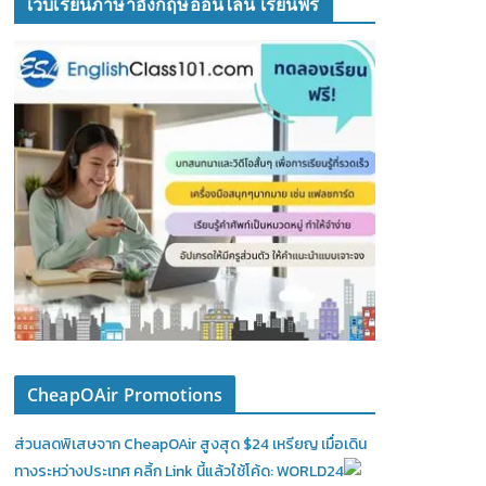
เว็บเรียนภาษาอังกฤษออนไลน์ เรียนฟรี
CheapOAir Promotions
ส่วนลดพิเสษจาก CheapOAir สูงสุด $24 เหรียญ เมื่อเดิน
ทางระหว่างประเทศ คลิ้ก Link นี้แล้วใช้โค้ด: WORLD24