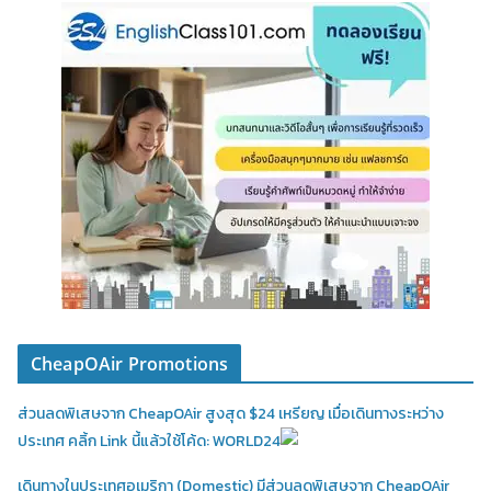
CheapOAir Promotions
ส่วนลดพิเสษจาก CheapOAir สูงสุด $24 เหรียญ เมื่อเดินทางระหว่าง
ประเทศ คลิ้ก Link นี้แล้วใช้โค้ด: WORLD24
เดินทางในประเทศอเมริกา (Domestic)
มีส่วนลดพิเสษจาก CheapOAir