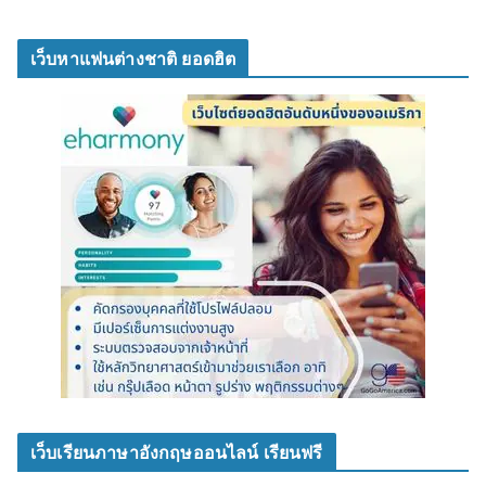
เว็บหาแฟนต่างชาติ ยอดฮิต
เว็บเรียนภาษาอังกฤษออนไลน์ เรียนฟรี