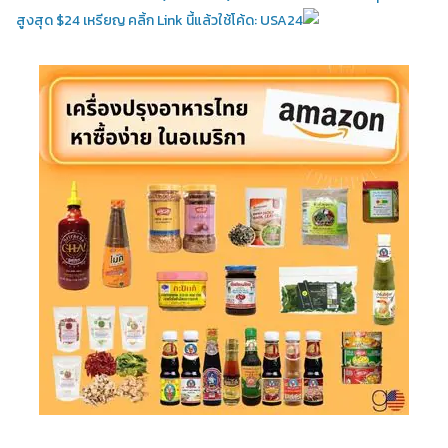
สูงสุด $24 เหรียญ คลิ้ก Link นี้แล้วใช้โค้ด: USA24