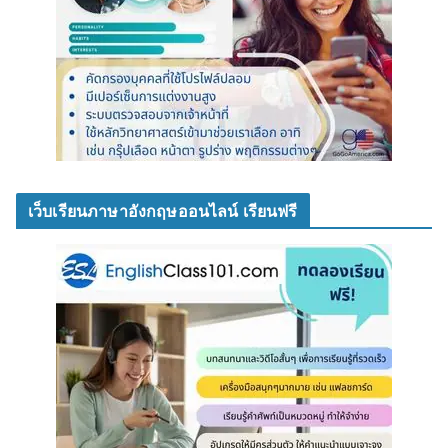
เว็บเรียนภาษาอังกฤษออนไลน์ เรียนฟรี