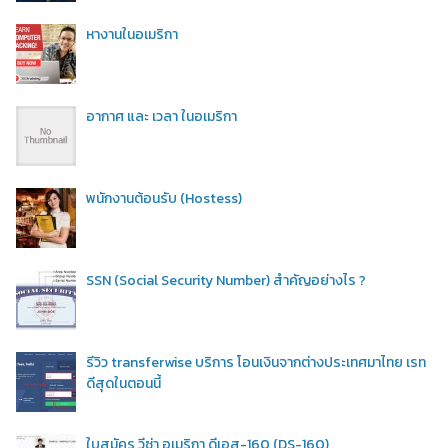
หางานในอเมริกา
อากาศ และ เวลา ในอเมริกา
พนักงานต้อนรับ (Hostess)
SSN (Social Security Number) สำคัญอย่างไร ?
รีวิว transferwise บริการ โอนเงินจากต่างประเทศมาไทย เรท
ดีสุดในตอนนี้
ใบสมัคร วีซ่า อเมริกา ดีเอส-160 (DS-160)