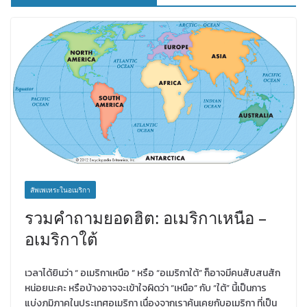
สัพเพเหระในอเมริกา
รวมคำถามยอดฮิต: อเมริกาเหนือ –
อเมริกาใต้
เวลาได้ยินว่า “ อเมริกาเหนือ ” หรือ “อเมริกาใต้” ก็อาจมีคนสับสนสัก
หน่อยนะคะ หรือบ้างอาจจะเข้าใจผิดว่า “เหนือ” กับ “ใต้” นี้เป็นการ
แบ่งภูมิภาคในประเทศอเมริกา เนื่องจากเราคุ้นเคยกับอเมริกา ที่เป็น