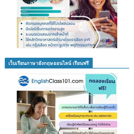
เว็บเรียนภาษาอังกฤษออนไลน์ เรียนฟรี