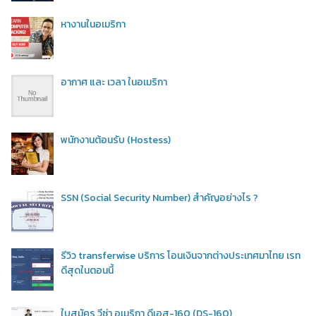
หางานในอเมริกา
อากาศ และ เวลา ในอเมริกา
พนักงานต้อนรับ (Hostess)
SSN (Social Security Number) สำคัญอย่างไร ?
รีวิว transferwise บริการ โอนเงินจากต่างประเทศมาไทย เรท
ดีสุดในตอนนี้
ใบสมัคร วีซ่า อเมริกา ดีเอส-160 (DS-160)