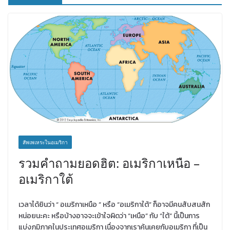
สัพเพเหระในอเมริกา
รวมคำถามยอดฮิต: อเมริกาเหนือ –
อเมริกาใต้
เวลาได้ยินว่า “ อเมริกาเหนือ ” หรือ “อเมริกาใต้” ก็อาจมีคนสับสนสัก
หน่อยนะคะ หรือบ้างอาจจะเข้าใจผิดว่า “เหนือ” กับ “ใต้” นี้เป็นการ
แบ่งภูมิภาคในประเทศอเมริกา เนื่องจากเราคุ้นเคยกับอเมริกา ที่เป็น