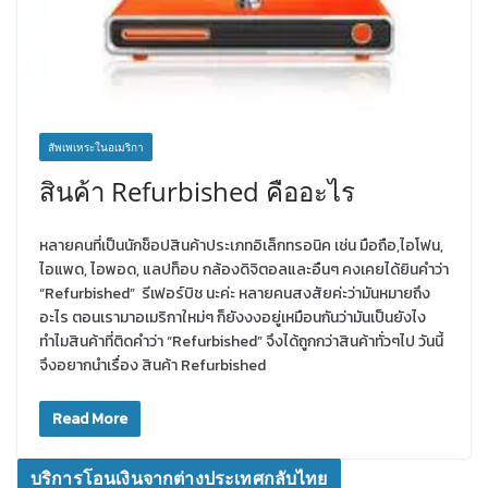
สัพเพเหระในอเมริกา
สินค้า Refurbished คืออะไร
หลายคนที่เป็นนักช็อปสินค้าประเภทอิเล็กทรอนิค เช่น มือถือ,ไอโฟน,
ไอแพด, ไอพอด, แลปท็อบ กล้องดิจิตอลและอืนๆ คงเคยได้ยินคำว่า
“Refurbished” รีเฟอร์บิช นะค่ะ หลายคนสงสัยค่ะว่ามันหมายถึง
อะไร ตอนเรามาอเมริกาใหม่ๆ ก็ยังงงอยู่เหมือนกันว่ามันเป็นยังไง
ทำไมสินค้าที่ติดคำว่า “Refurbished” จึงได้ถูกกว่าสินค้าทั่วๆไป วันนี้
จึงอยากนำเรื่อง สินค้า Refurbished
Read More
บริการโอนเงินจากต่างประเทศกลับไทย