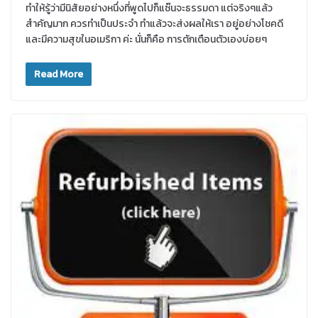
ทำให้รู้ว่ามีนิสัยอย่างหนึ่งที่พูดไปก็แซ๊นจะธรรมดา แต่จริงๆแล้ว
สำคัญมาก ควรทำเป็นประจำ ทำแล้วจะส่งผลให้เรา อยู่อย่างโชคดี
และมีความสุขในอเมริกา ค่ะ นั่นก็คือ การตักเตือนตัวเองบ่อยๆ
Read More