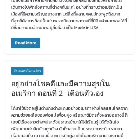
ไปถึงอเมริกา หลายๆคนก็อาจจะนึกถึงแหล่งท่องเที่ยวหรือการได้
เดินทางไปพักยังสถานที่ต่างๆกันนะค่ะ อย่างที่ทราบว่าอเมริกาเป็น
เมืองที่มีความเจริญอย่างมาก แต่สิ่งที่หลายๆคนมักจะพูดถึงมาก
ที่สุดก็คือการช็อปปิ้งค่ะ เพราะมีหลายๆสถานที่ที่มีสินค้าและของใช้ที่
มีชื่อมากมายจำหน่ายอยู่ขึ้นชื่อว่าเป็น Made in USA
Read More
สัพเพเหระในอเมริกา
อยู่อย่างโชคดีและมีความสุขใน
อเมริกา ตอนที่ 2- เตือนตัวเอง
ได้มาใช้ชีวิตอยู่ในต่างถิ่นต่างแดนอย่างอเมริกา ห่างไกลแสนไกลจาก
ความช่วยเหลือของพ่อแม่ เพื่อนฝูง หรือญาติมิตรทั้งหลายอย่างนี้ ก็
เลยมีเรื่องราวต่างๆประดังประเดเข้ามาให้ได้เรียนรู้ ได้ตัดสินใจ
เพียบเลยค่ะ ผิดบ้างถูกบ้าง มันก็กลายเป็นประสบการณ์ สะสมมา
เรื่อยๆจนถึง ณ ตอนนี้ จากการที่อยู่อาศัยในอเมริกามานานหลายปี