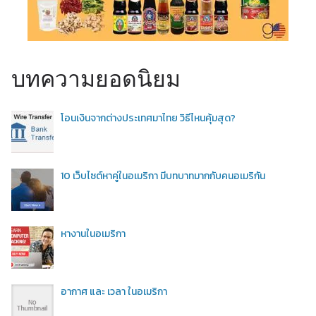
บทความยอดนิยม
โอนเงินจากต่างประเทศมาไทย วิธีไหนคุ้มสุด?
10 เว็บไซต์หาคู่ในอเมริกา มีบทบาทมากกับคนอเมริกัน
หางานในอเมริกา
อากาศ และ เวลา ในอเมริกา