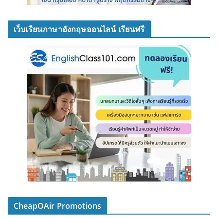
เว็บเรียนภาษาอังกฤษออนไลน์ เรียนฟรี
CheapOAir Promotions