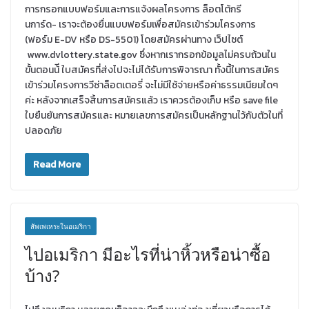
การกรอกแบบฟอร์มและการแจ้งผลโครงการ ล็อตโต้กรี
นการ์ด- เราจะต้องยื่นแบบฟอร์มเพื่อสมัครเข้าร่วมโครงการ
(ฟอร์ม E-DV หรือ DS-5501) โดยสมัครผ่านทาง เว็ปไซต์
www.dvlottery.state.gov ซึ่งหากเรากรอกข้อมูลไม่ครบถ้วนใน
ขั้นตอนน้ี ใบสมัครที่ส่งไปจะไม่ได้รับการพิจารณา ทั้งนี้ในการสมัคร
เข้าร่วมโครงการวีซ่าล็อตเตอรี่ จะไม่มีใช้จ่ายหรือค่าธรรมเนียมใดๆ
ค่ะ หลังจากเสร็จสิ้นการสมัครแล้ว เราควรต้องเก็บ หรือ save file
ใบยืนยันการสมัครและ หมายเลขการสมัครเป็นหลักฐานไว้กับตัวในที่
ปลอดภัย
Read More
สัพเพเหระในอเมริกา
ไปอเมริกา มีอะไรที่น่าหิ้วหรือน่าซื้อ
บ้าง?