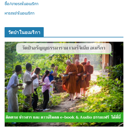
ซื้อ/ขายรถในอเมริกา
หารถเช่าในอเมริกา
วัดป่าในอเมริกา