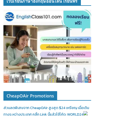
เว็บเรียนภาษาอังกฤษออนไลน์ เรียนฟรี
CheapOAir Promotions
ส่วนลดพิเสษจาก CheapOAir สูงสุด $24 เหรียญ เมื่อเดิน
ทางระหว่างประเทศ คลิ้ก Link นี้แล้วใช้โค้ด: WORLD24