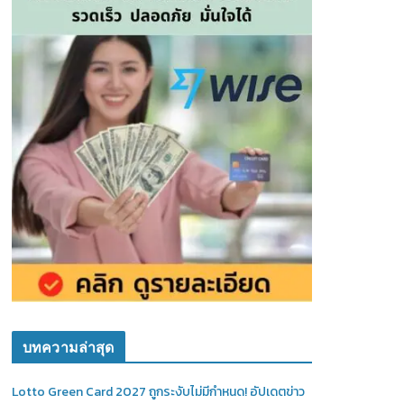
บทความล่าสุด
Lotto Green Card 2027 ถูกระงับไม่มีกำหนด! อัปเดตข่าว