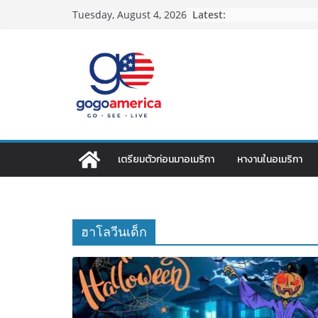
Skip
Latest:
Tuesday, August 4, 2026
to
content
เตรียมตัวก่อนมาอเมริกา
หางานในอเมริกา
ฮาโลวีนเด็ก