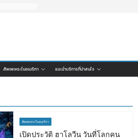
สัพเพเหระในอเมริกา
แนะนำบริการที่น่าสนใจ
สัพเพเหระในอเมริกา
เปิดประวัติ ฮาโลวีน วันที่โลกคน