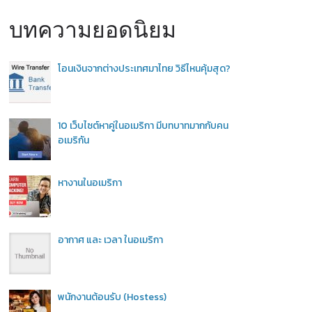
บทความยอดนิยม
โอนเงินจากต่างประเทศมาไทย วิธีไหนคุ้มสุด?
10 เว็บไซต์หาคู่ในอเมริกา มีบทบาทมากกับคน
อเมริกัน
หางานในอเมริกา
อากาศ และ เวลา ในอเมริกา
พนักงานต้อนรับ (Hostess)