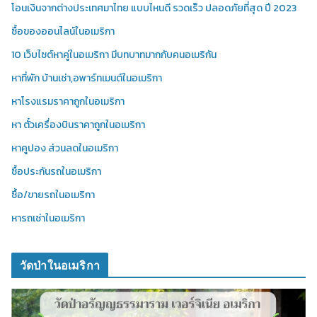
โอนเงินจากต่างประเทศมาไทย แบบไหนดี รวดเร็ว ปลอดภัยที่สุด ปี 2023
ซื้อของออนไลน์ในอเมริกา
10 เว็บไซต์หาคู่ในอเมริกา มีบทบาทมากกับคนอเมริกัน
หาที่พัก บ้านเช่า,อพาร์ทเมนต์ในอเมริกา
หาโรงแรมราคาถูกในอเมริกา
หา ตั๋วเครื่องบินราคาถูกในอเมริกา
หาคูปอง ส่วนลดในอเมริกา
ซื้อประกันรถในอเมริกา
ซื้อ/ขายรถในอเมริกา
หารถเช่าในอเมริกา
วัดป่าในอเมริกา