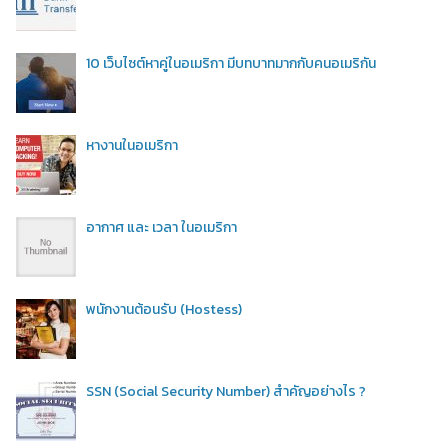
10 เว็บไซต์หาคู่ในอเมริกา มีบทบาทมากกับคนอเมริกัน
หางานในอเมริกา
อากาศ และ เวลา ในอเมริกา
พนักงานต้อนรับ (Hostess)
SSN (Social Security Number) สำคัญอย่างไร ?