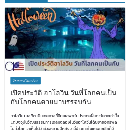
สัพเพเหระในอเมริกา
เปิดประวัติ ฮาโลวีน วันที่โลกคนเป็น
กับโลกคนตายมาบรรจบกัน
ฮาโลวีน ในอดีต เป็นเทศกาลที่นิยมเฉพาะในประเทศฝั่งตะวันตกเท่านั้น
แต่ปัจจุบันวัฒนธรรมการเฉลิมฉลองในวันฮาโลวีนได้ขยายอิทธิพล
ไปทั่วโลก จะเห็นได้ว่าช่วงหลายปีหลังมานี้ประเทศในแถบเอเชียก็มี