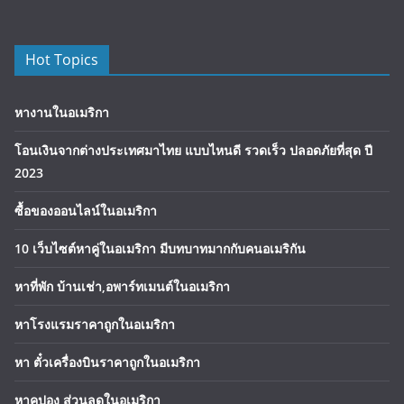
Hot Topics
หางานในอเมริกา
โอนเงินจากต่างประเทศมาไทย แบบไหนดี รวดเร็ว ปลอดภัยที่สุด ปี
2023
ซื้อของออนไลน์ในอเมริกา
10 เว็บไซต์หาคู่ในอเมริกา มีบทบาทมากกับคนอเมริกัน
หาที่พัก บ้านเช่า,อพาร์ทเมนต์ในอเมริกา
หาโรงแรมราคาถูกในอเมริกา
หา ตั๋วเครื่องบินราคาถูกในอเมริกา
หาคูปอง ส่วนลดในอเมริกา