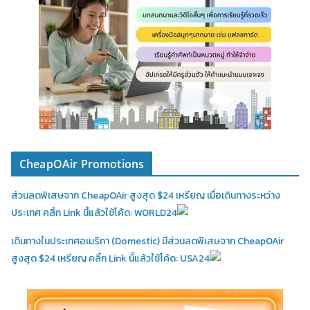
CheapOAir Promotions
ส่วนลดพิเสษจาก CheapOAir สูงสุด $24 เหรียญ เมื่อเดินทางระหว่าง
ประเทศ คลิ้ก Link นี้แล้วใช้โค้ด: WORLD24
เดินทางในประเทศอเมริกา (Domestic)
มีส่วนลดพิเสษจาก CheapOAir
สูงสุด $24 เหรียญ คลิ้ก Link นี้แล้วใช้โค้ด: USA24