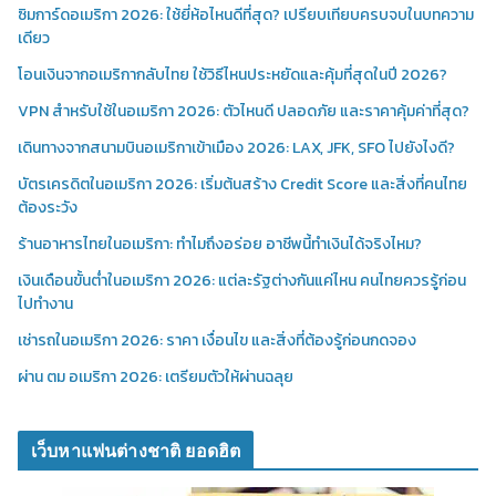
ซิมการ์ดอเมริกา 2026: ใช้ยี่ห้อไหนดีที่สุด? เปรียบเทียบครบจบในบทความ
เดียว
โอนเงินจากอเมริกากลับไทย ใช้วิธีไหนประหยัดและคุ้มที่สุดในปี 2026?
VPN สำหรับใช้ในอเมริกา 2026: ตัวไหนดี ปลอดภัย และราคาคุ้มค่าที่สุด?
เดินทางจากสนามบินอเมริกาเข้าเมือง 2026: LAX, JFK, SFO ไปยังไงดี?
บัตรเครดิตในอเมริกา 2026: เริ่มต้นสร้าง Credit Score และสิ่งที่คนไทย
ต้องระวัง
ร้านอาหารไทยในอเมริกา: ทำไมถึงอร่อย อาชีพนี้ทำเงินได้จริงไหม?
เงินเดือนขั้นต่ำในอเมริกา 2026: แต่ละรัฐต่างกันแค่ไหน คนไทยควรรู้ก่อน
ไปทำงาน
เช่ารถในอเมริกา 2026: ราคา เงื่อนไข และสิ่งที่ต้องรู้ก่อนกดจอง
ผ่าน ตม อเมริกา 2026: เตรียมตัวให้ผ่านฉลุย
เว็บหาแฟนต่างชาติ ยอดฮิต