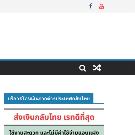
บริการโอนเงินจากต่างประเทศกลับไทย