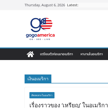
Skip
Latest:
Thursday, August 6, 2026
to
content
เตรียมตัวก่อนมาอเมริกา
หางานในอเมริกา
เงินอเมริกา
สัพเพเหระในอเมริกา
เรื่องราวของ ‘เหรียญ’ ในอเมริกา