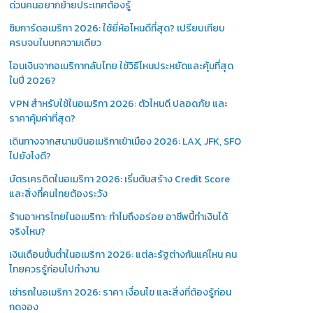
ด่วนคนอยากย้ายประเทศต้องรู้
ซิมการ์ดอเมริกา 2026: ใช้ยี่ห้อไหนดีที่สุด? เปรียบเทียบ
ครบจบในบทความเดียว
โอนเงินจากอเมริกากลับไทย ใช้วิธีไหนประหยัดและคุ้มที่สุด
ในปี 2026?
VPN สำหรับใช้ในอเมริกา 2026: ตัวไหนดี ปลอดภัย และ
ราคาคุ้มค่าที่สุด?
เดินทางจากสนามบินอเมริกาเข้าเมือง 2026: LAX, JFK, SFO
ไปยังไงดี?
บัตรเครดิตในอเมริกา 2026: เริ่มต้นสร้าง Credit Score
และสิ่งที่คนไทยต้องระวัง
ร้านอาหารไทยในอเมริกา: ทำไมถึงอร่อย อาชีพนี้ทำเงินได้
จริงไหม?
เงินเดือนขั้นต่ำในอเมริกา 2026: แต่ละรัฐต่างกันแค่ไหน คน
ไทยควรรู้ก่อนไปทำงาน
เช่ารถในอเมริกา 2026: ราคา เงื่อนไข และสิ่งที่ต้องรู้ก่อน
กดจอง