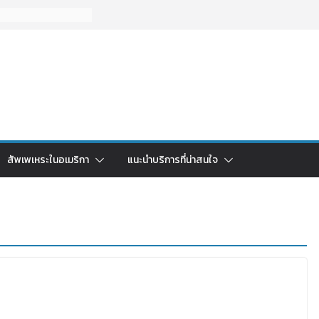
สัพเพเหระในอเมริกา
แนะนำบริการที่น่าสนใจ