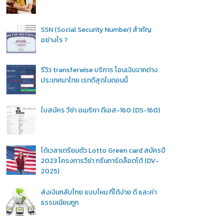
SSN (Social Security Number) สำคัญ
อย่างไร ?
รีวิว transferwise บริการ โอนเงินจากต่าง
ประเทศมาไทย เรทดีสุดในตอนนี้
ใบสมัคร วีซ่า อเมริกา ดีเอส-160 (DS-160)
ได้เวลาเตรียมตัว Lotto Green card สมัครปี
2023 โครงการวีซ่า กรีนการ์ดล็อตโต้ (DV-
2025)
ส่งเงินกลับไทย แบบไหน ที่ได้ง่าย ดี และค่า
ธรรมเนียมถูก