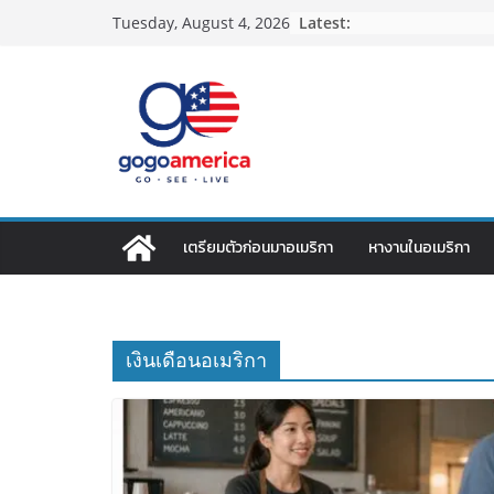
Skip
Latest:
Tuesday, August 4, 2026
to
content
เตรียมตัวก่อนมาอเมริกา
หางานในอเมริกา
เงินเดือนอเมริกา