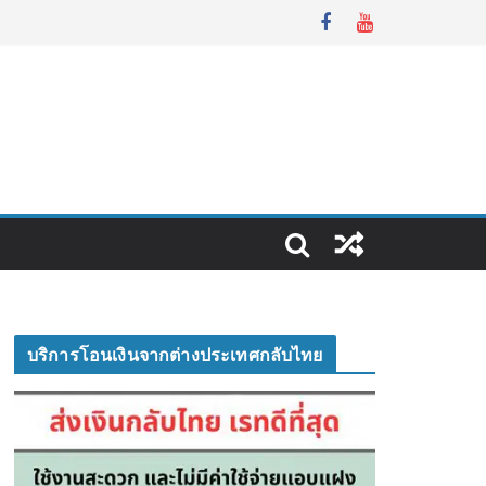
บริการโอนเงินจากต่างประเทศกลับไทย