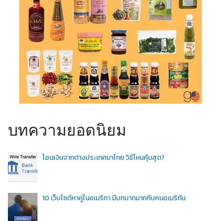
บทความยอดนิยม
โอนเงินจากต่างประเทศมาไทย วิธีไหนคุ้มสุด?
10 เว็บไซต์หาคู่ในอเมริกา มีบทบาทมากกับคนอเมริกัน