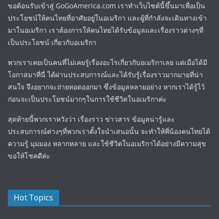
ขอต้อนรับเข้าสู่ GoGoAmerica.com เราทำเว็บไซต์นี้ขึ้นมาเพื่อเป็น
ประโยชน์ให้คนไทยที่อาศัยอยู่ในอเมริกา และผู้ที่กำลังจะเดินทางเข้า
มาในอเมริกา เราต้องการให้คนไทยได้รับข้อมูลและเรื่องราวต่างๆที่
เป็นประโยชน์ เกี่ยวกับอเมริกา
พวกเราเคยเป็นคนที่ไม่เคยรู้เรื่องอะไรเกี่ยวกับอเมริกาเลย แต่เมื่อได้มี
โอกาสมาที่นี่ ได้ผ่านประสบการณ์และได้รับรู้เรื่องราวมากมายที่น่า
สนใจ จึงอยากจะถ่ายทอดออกมา ซึ่งข้อมูลหลายอย่าง หากเราได้รู้ไว้
ก่อนจะเป็นประโยชน์มากๆในการใช้ชีวิตในอเมริกาค่ะ
สุดท้ายนี้พวกเราหวังว่า เรื่องราว ข่าวสาร ข้อมูลน่ารู้และ
ประสบการณ์ต่างๆที่พวกเราตั้งใจนำเสนอนั้น จะทำให้พี่น้องคนไทยได้
ความรู้ มุมมอง หลากหลาย และใช้ชีวิตในอเมริกาได้อย่างมีความสุข
ขอให้โชคดีค่ะ
Hot Topics