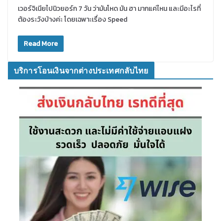
เวอร์จิเนียไปนิวยอร์ก 7 วัน ว่ามันโหด มัน ฮา มากแค่ไหน และมีอะไรที่
ต้องระวังบ้างค่ะ โดยเฉพาะเรื่อง Speed
Read More
บริการโอนเงินจากต่างประเทศกลับไทย