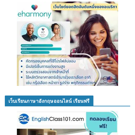
เว็บเรียนภาษาอังกฤษออนไลน์ เรียนฟรี