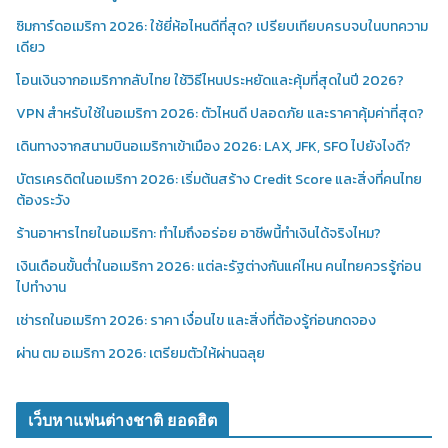
ซิมการ์ดอเมริกา 2026: ใช้ยี่ห้อไหนดีที่สุด? เปรียบเทียบครบจบในบทความ
เดียว
โอนเงินจากอเมริกากลับไทย ใช้วิธีไหนประหยัดและคุ้มที่สุดในปี 2026?
VPN สำหรับใช้ในอเมริกา 2026: ตัวไหนดี ปลอดภัย และราคาคุ้มค่าที่สุด?
เดินทางจากสนามบินอเมริกาเข้าเมือง 2026: LAX, JFK, SFO ไปยังไงดี?
บัตรเครดิตในอเมริกา 2026: เริ่มต้นสร้าง Credit Score และสิ่งที่คนไทย
ต้องระวัง
ร้านอาหารไทยในอเมริกา: ทำไมถึงอร่อย อาชีพนี้ทำเงินได้จริงไหม?
เงินเดือนขั้นต่ำในอเมริกา 2026: แต่ละรัฐต่างกันแค่ไหน คนไทยควรรู้ก่อน
ไปทำงาน
เช่ารถในอเมริกา 2026: ราคา เงื่อนไข และสิ่งที่ต้องรู้ก่อนกดจอง
ผ่าน ตม อเมริกา 2026: เตรียมตัวให้ผ่านฉลุย
เว็บหาแฟนต่างชาติ ยอดฮิต