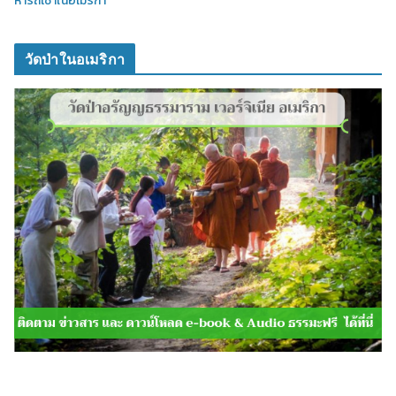
หารถเช่าในอเมริกา
วัดป่าในอเมริกา