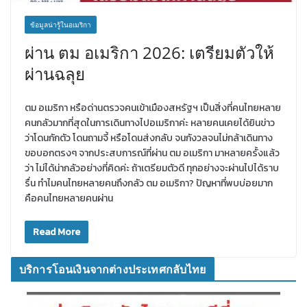
ข้อมูลน่ารู้ในอเมริกา
ผ่าน ตม อเมริกา 2026: เตรียมตัวให้
ผ่านฉลุย
ตม อเมริกา หรือด่านตรวจคนเข้าเมืองสหรัฐฯ เป็นสิ่งที่คนไทยหลาย
คนกลัวมากที่สุดในการเดินทางไปอเมริกาค่ะ หลายคนเคยได้ยินข่าว
ว่าโดนกักตัว โดนถามจี้ หรือโดนส่งกลับ จนกังวลจนไม่กล้าเดินทาง
ขอบอกตรงๆ จากประสบการณ์ที่ผ่าน ตม อเมริกา มาหลายครั้งแล้ว
ว่า ไม่ได้น่ากลัวอย่างที่คิดค่ะ ถ้าเตรียมตัวดี ทุกอย่างจะผ่านไปได้ราบ
รื่น ทำไมคนไทยหลายคนถึงกลัว ตม อเมริกา? ปัญหาที่พบบ่อยมาก
คือคนไทยหลายคนผ่าน
Read More
บริการโอนเงินจากต่างประเทศกลับไทย