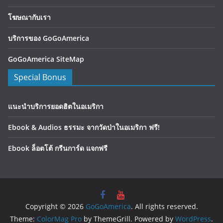
โฆษณากับเรา
บริการของ GoGoAmerica
GoGoAmerica SiteMap
Special Bonus
แนะนำบริการยอดฮิตในอเมริกา
Ebook & Audios ธรรมะ จากวัดป่าในอเมริกา ฟรี!
Ebook ล็อตโต้ กรีนการ์ด แจกฟรี
Copyright © 2026
GoGoAmerica
. All rights reserved.
Theme:
ColorMag Pro
by ThemeGrill. Powered by
WordPress
.