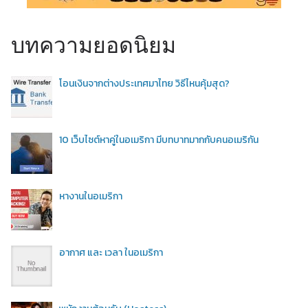
บทความยอดนิยม
โอนเงินจากต่างประเทศมาไทย วิธีไหนคุ้มสุด?
10 เว็บไซต์หาคู่ในอเมริกา มีบทบาทมากกับคนอเมริกัน
หางานในอเมริกา
อากาศ และ เวลา ในอเมริกา