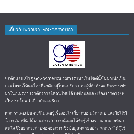
เกี่ยวกับพวกเรา GoGoAmerica
ขอต้อนรับเข้าสู่ GoGoAmerica.com เราทำเว็บไซต์นี้ขึ้นมาเพื่อเป็น
ประโยชน์ให้คนไทยที่อาศัยอยู่ในอเมริกา และผู้ที่กำลังจะเดินทางเข้า
มาในอเมริกา เราต้องการให้คนไทยได้รับข้อมูลและเรื่องราวต่างๆที่
เป็นประโยชน์ เกี่ยวกับอเมริกา
พวกเราเคยเป็นคนที่ไม่เคยรู้เรื่องอะไรเกี่ยวกับอเมริกาเลย แต่เมื่อได้มี
โอกาสมาที่นี่ ได้ผ่านประสบการณ์และได้รับรู้เรื่องราวมากมายที่น่า
สนใจ จึงอยากจะถ่ายทอดออกมา ซึ่งข้อมูลหลายอย่าง หากเราได้รู้ไว้