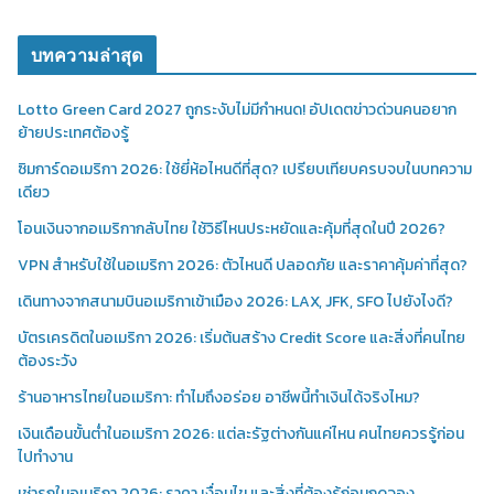
บทความล่าสุด
Lotto Green Card 2027 ถูกระงับไม่มีกำหนด! อัปเดตข่าวด่วนคนอยาก
ย้ายประเทศต้องรู้
ซิมการ์ดอเมริกา 2026: ใช้ยี่ห้อไหนดีที่สุด? เปรียบเทียบครบจบในบทความ
เดียว
โอนเงินจากอเมริกากลับไทย ใช้วิธีไหนประหยัดและคุ้มที่สุดในปี 2026?
VPN สำหรับใช้ในอเมริกา 2026: ตัวไหนดี ปลอดภัย และราคาคุ้มค่าที่สุด?
เดินทางจากสนามบินอเมริกาเข้าเมือง 2026: LAX, JFK, SFO ไปยังไงดี?
บัตรเครดิตในอเมริกา 2026: เริ่มต้นสร้าง Credit Score และสิ่งที่คนไทย
ต้องระวัง
ร้านอาหารไทยในอเมริกา: ทำไมถึงอร่อย อาชีพนี้ทำเงินได้จริงไหม?
เงินเดือนขั้นต่ำในอเมริกา 2026: แต่ละรัฐต่างกันแค่ไหน คนไทยควรรู้ก่อน
ไปทำงาน
เช่ารถในอเมริกา 2026: ราคา เงื่อนไข และสิ่งที่ต้องรู้ก่อนกดจอง