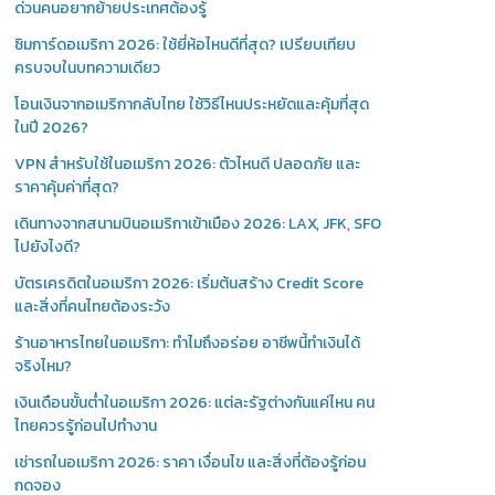
ด่วนคนอยากย้ายประเทศต้องรู้
ซิมการ์ดอเมริกา 2026: ใช้ยี่ห้อไหนดีที่สุด? เปรียบเทียบ
ครบจบในบทความเดียว
โอนเงินจากอเมริกากลับไทย ใช้วิธีไหนประหยัดและคุ้มที่สุด
ในปี 2026?
VPN สำหรับใช้ในอเมริกา 2026: ตัวไหนดี ปลอดภัย และ
ราคาคุ้มค่าที่สุด?
เดินทางจากสนามบินอเมริกาเข้าเมือง 2026: LAX, JFK, SFO
ไปยังไงดี?
บัตรเครดิตในอเมริกา 2026: เริ่มต้นสร้าง Credit Score
และสิ่งที่คนไทยต้องระวัง
ร้านอาหารไทยในอเมริกา: ทำไมถึงอร่อย อาชีพนี้ทำเงินได้
จริงไหม?
เงินเดือนขั้นต่ำในอเมริกา 2026: แต่ละรัฐต่างกันแค่ไหน คน
ไทยควรรู้ก่อนไปทำงาน
เช่ารถในอเมริกา 2026: ราคา เงื่อนไข และสิ่งที่ต้องรู้ก่อน
กดจอง