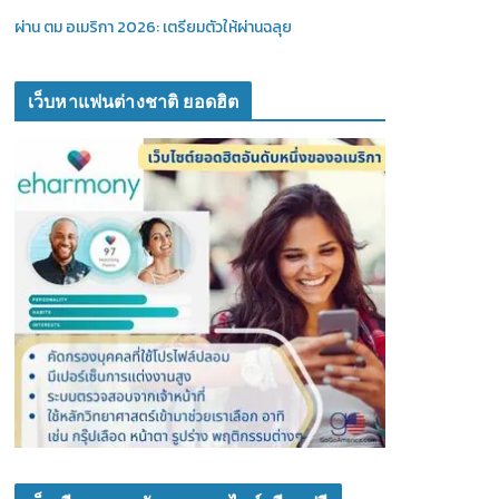
ผ่าน ตม อเมริกา 2026: เตรียมตัวให้ผ่านฉลุย
เว็บหาแฟนต่างชาติ ยอดฮิต