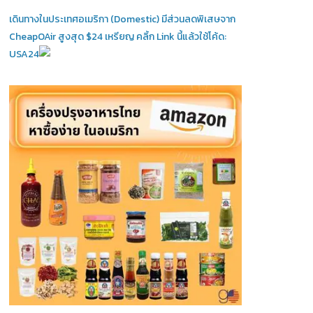
เดินทางในประเทศอเมริกา (Domestic)
มีส่วนลดพิเสษจาก
CheapOAir สูงสุด $24 เหรียญ คลิ้ก Link นี้แล้วใช้โค้ด:
USA24