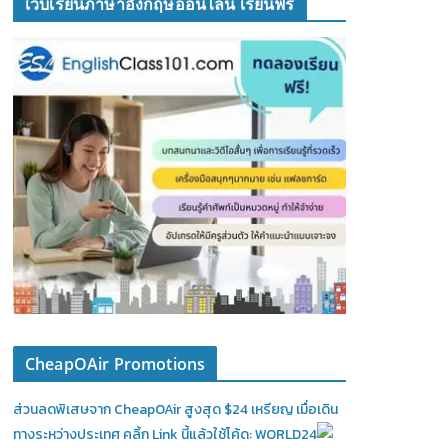
เว็บเรียนภาษาอังกฤษออนไลน์ เรียนฟรี
CheapOAir Promotions
ส่วนลดพิเสษจาก CheapOAir สูงสุด $24 เหรียญ เมื่อเดิน
ทางระหว่างประเทศ คลิ้ก Link นี้แล้วใช้โค้ด: WORLD24