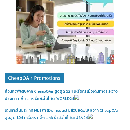
CheapOAir Promotions
ส่วนลดพิเสษจาก CheapOAir สูงสุด $24 เหรียญ เมื่อเดินทางระหว่าง
ประเทศ คลิ้ก Link นี้แล้วใช้โค้ด: WORLD24
เดินทางในประเทศอเมริกา (Domestic)
มีส่วนลดพิเสษจาก CheapOAir
สูงสุด $24 เหรียญ คลิ้ก Link นี้แล้วใช้โค้ด: USA24