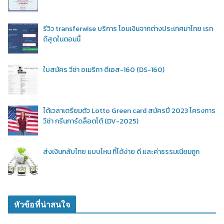
รีวิว transferwise บริการ โอนเงินจากต่างประเทศมาไทย เรท
ดีสุดในตอนนี้
ใบสมัคร วีซ่า อเมริกา ดีเอส-160 (DS-160)
ได้เวลาเตรียมตัว Lotto Green card สมัครปี 2023 โครงการ
วีซ่า กรีนการ์ดล็อตโต้ (DV-2025)
ส่งเงินกลับไทย แบบไหน ที่ได้ง่าย ดี และค่าธรรมเนียมถูก
หัวข้อที่น่าสนใจ