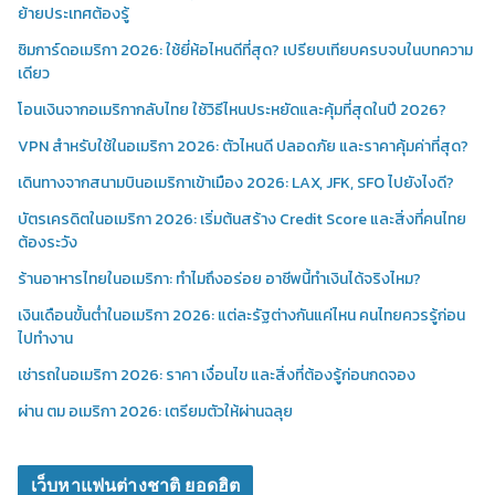
ย้ายประเทศต้องรู้
ซิมการ์ดอเมริกา 2026: ใช้ยี่ห้อไหนดีที่สุด? เปรียบเทียบครบจบในบทความ
เดียว
โอนเงินจากอเมริกากลับไทย ใช้วิธีไหนประหยัดและคุ้มที่สุดในปี 2026?
VPN สำหรับใช้ในอเมริกา 2026: ตัวไหนดี ปลอดภัย และราคาคุ้มค่าที่สุด?
เดินทางจากสนามบินอเมริกาเข้าเมือง 2026: LAX, JFK, SFO ไปยังไงดี?
บัตรเครดิตในอเมริกา 2026: เริ่มต้นสร้าง Credit Score และสิ่งที่คนไทย
ต้องระวัง
ร้านอาหารไทยในอเมริกา: ทำไมถึงอร่อย อาชีพนี้ทำเงินได้จริงไหม?
เงินเดือนขั้นต่ำในอเมริกา 2026: แต่ละรัฐต่างกันแค่ไหน คนไทยควรรู้ก่อน
ไปทำงาน
เช่ารถในอเมริกา 2026: ราคา เงื่อนไข และสิ่งที่ต้องรู้ก่อนกดจอง
ผ่าน ตม อเมริกา 2026: เตรียมตัวให้ผ่านฉลุย
เว็บหาแฟนต่างชาติ ยอดฮิต