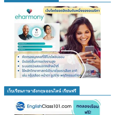
เว็บเรียนภาษาอังกฤษออนไลน์ เรียนฟรี