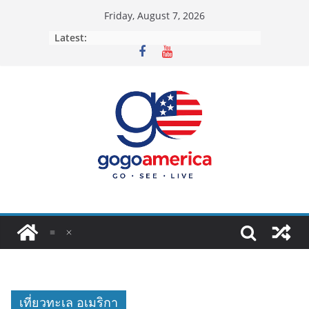
Skip
Friday, August 7, 2026
to
Latest:
content
เที่ยวทะเล อเมริกา