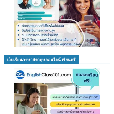
เว็บเรียนภาษาอังกฤษออนไลน์ เรียนฟรี