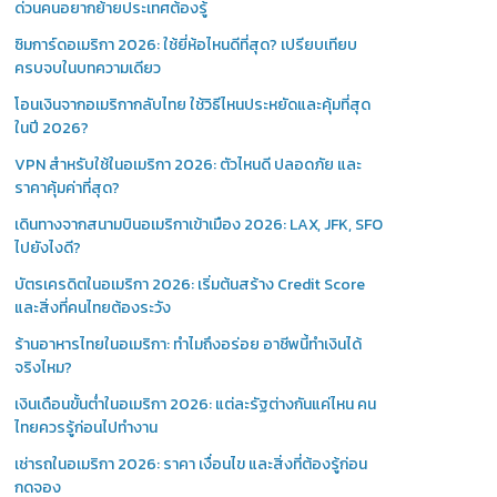
ด่วนคนอยากย้ายประเทศต้องรู้
ซิมการ์ดอเมริกา 2026: ใช้ยี่ห้อไหนดีที่สุด? เปรียบเทียบ
ครบจบในบทความเดียว
โอนเงินจากอเมริกากลับไทย ใช้วิธีไหนประหยัดและคุ้มที่สุด
ในปี 2026?
VPN สำหรับใช้ในอเมริกา 2026: ตัวไหนดี ปลอดภัย และ
ราคาคุ้มค่าที่สุด?
เดินทางจากสนามบินอเมริกาเข้าเมือง 2026: LAX, JFK, SFO
ไปยังไงดี?
บัตรเครดิตในอเมริกา 2026: เริ่มต้นสร้าง Credit Score
และสิ่งที่คนไทยต้องระวัง
ร้านอาหารไทยในอเมริกา: ทำไมถึงอร่อย อาชีพนี้ทำเงินได้
จริงไหม?
เงินเดือนขั้นต่ำในอเมริกา 2026: แต่ละรัฐต่างกันแค่ไหน คน
ไทยควรรู้ก่อนไปทำงาน
เช่ารถในอเมริกา 2026: ราคา เงื่อนไข และสิ่งที่ต้องรู้ก่อน
กดจอง