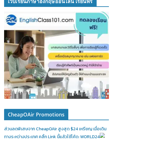
เว็บเรียนภาษาอังกฤษออนไลน์ เรียนฟรี
CheapOAir Promotions
ส่วนลดพิเสษจาก CheapOAir สูงสุด $24 เหรียญ เมื่อเดิน
ทางระหว่างประเทศ คลิ้ก Link นี้แล้วใช้โค้ด: WORLD24