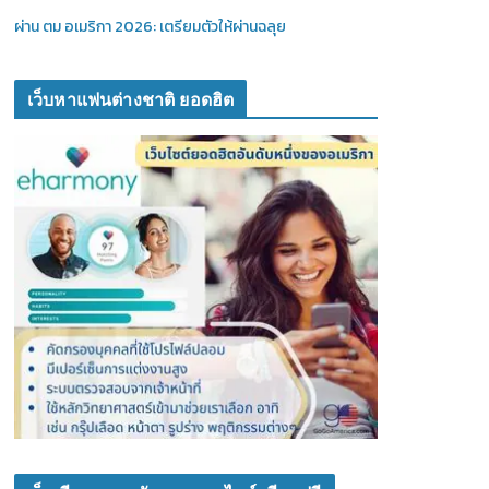
ผ่าน ตม อเมริกา 2026: เตรียมตัวให้ผ่านฉลุย
เว็บหาแฟนต่างชาติ ยอดฮิต