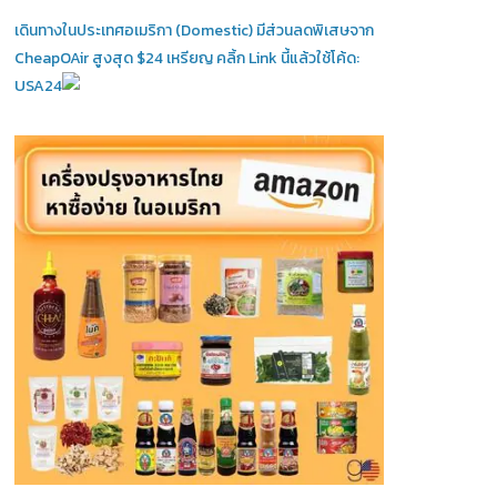
เดินทางในประเทศอเมริกา (Domestic)
มีส่วนลดพิเสษจาก
CheapOAir สูงสุด $24 เหรียญ คลิ้ก Link นี้แล้วใช้โค้ด:
USA24