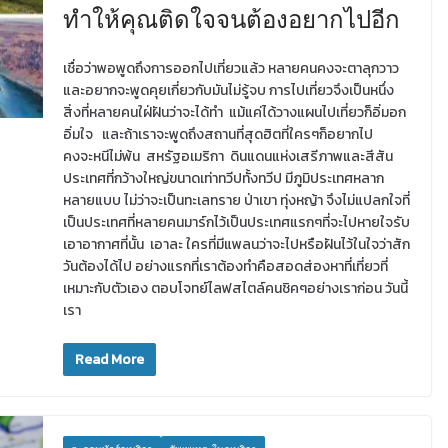
ทำให้คุณติดใจจนต้องอยากไปอีก
เชื่อว่าพอพูดถึงการออกไปเที่ยวแล้ว หลายคนคงจะตาลุกวาว
และอยากจะพูดคุยเกี่ยวกับมันไม่รู้จบ การไปเที่ยวจึงเป็นหนึ่ง
สิ่งที่หลายคนใฝ่ฝันว่าจะได้ทำ แม้แค่ได้วางแผนไปเที่ยวก็อิ่มอก
อิ่มใจ และถ้าเราจะพูดถึงสถานที่สุดฮิตที่ใครๆก็อยากไป
คงจะหนีไม่พ้น สหรัฐอเมริกา ดินแดนแห่งเสรีภาพและสีสัน
ประเทศที่กว้างใหญ่ขนาดเท่าทวีปทั้งทวีป มีภูมิประเทศหลาก
หลายแบบ ไม่ว่าจะเป็นทะเลทราย ป่าเขา ทุ่งหญ้า จึงไม่แปลกใจที่
เป็นประเทศที่หลายคนมาร์กไว้เป็นประเทศแรกๆที่จะไปหายใจรับ
เอาอากาศที่นั้น เอาละ ใครที่มีแพลนว่าจะไปหรือฝันไว้ในใจว่าสัก
วันต้องได้ไป อย่างแรกที่เราต้องทำคือสอดส่องหาที่เที่ยวที่
เหมาะกับตัวเอง ตอบโจทย์ไลฟสไตล์คนชิคๆอย่างเราก่อน วันนี้
เรา
Read More