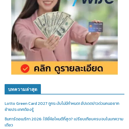
บทความล่าสุด
Lotto Green Card 2027 ถูกระงับไม่มีกำหนด! อัปเดตข่าวด่วนคนอยาก
ย้ายประเทศต้องรู้
ซิมการ์ดอเมริกา 2026: ใช้ยี่ห้อไหนดีที่สุด? เปรียบเทียบครบจบในบทความ
เดียว