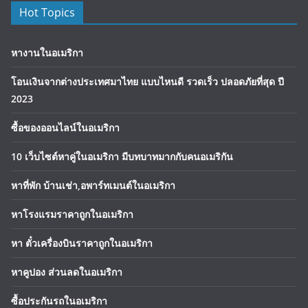
Hot Topics
หางานในอเมริกา
โอนเงินจากต่างประเทศมาไทย แบบไหนดี รวดเร็ว ปลอดภัยที่สุด ปี
2023
ซื้อของออนไลน์ในอเมริกา
10 เว็บไซต์หาคู่ในอเมริกา มีบทบาทมากกับคนอเมริกัน
หาที่พัก บ้านเช่า,อพาร์ทเมนต์ในอเมริกา
หาโรงแรมราคาถูกในอเมริกา
หา ตั๋วเครื่องบินราคาถูกในอเมริกา
หาคูปอง ส่วนลดในอเมริกา
ซื้อประกันรถในอเมริกา