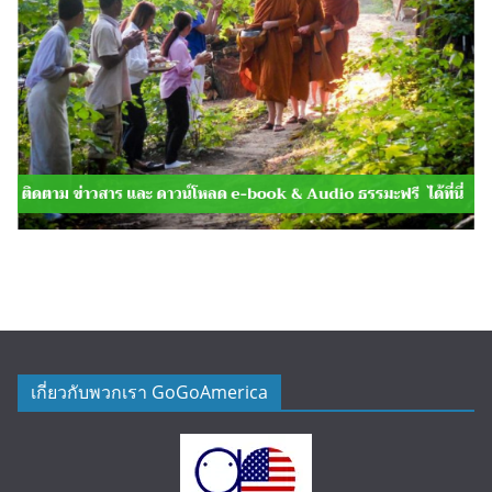
เกี่ยวกับพวกเรา GoGoAmerica