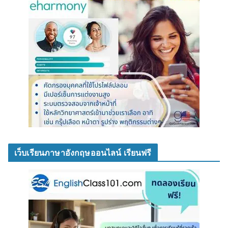
เว็บเรียนภาษาอังกฤษออนไลน์ เรียนฟรี