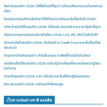
ซิมการ์ดอเมริกา 2026: ใช้ยี่ห้อไหนดีที่สุด? เปรียบเทียบครบจบในบทความ
เดียว
โอนเงินจากอเมริกากลับไทย ใช้วิธีไหนประหยัดและคุ้มที่สุดในปี 2026?
VPN สำหรับใช้ในอเมริกา 2026: ตัวไหนดี ปลอดภัย และราคาคุ้มค่าที่สุด?
เดินทางจากสนามบินอเมริกาเข้าเมือง 2026: LAX, JFK, SFO ไปยังไงดี?
บัตรเครดิตในอเมริกา 2026: เริ่มต้นสร้าง Credit Score และสิ่งที่คนไทย
ต้องระวัง
ร้านอาหารไทยในอเมริกา: ทำไมถึงอร่อย อาชีพนี้ทำเงินได้จริงไหม?
เงินเดือนขั้นต่ำในอเมริกา 2026: แต่ละรัฐต่างกันแค่ไหน คนไทยควรรู้ก่อน
ไปทำงาน
เช่ารถในอเมริกา 2026: ราคา เงื่อนไข และสิ่งที่ต้องรู้ก่อนกดจอง
ผ่าน ตม อเมริกา 2026: เตรียมตัวให้ผ่านฉลุย
เว็บหาแฟนต่างชาติ ยอดฮิต