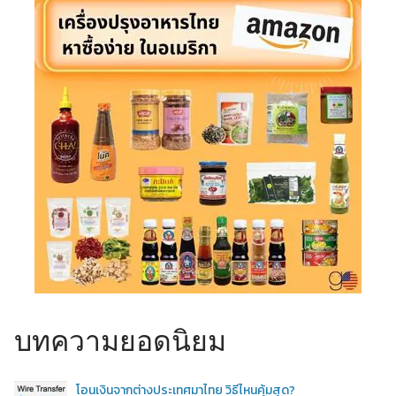
บทความยอดนิยม
โอนเงินจากต่างประเทศมาไทย วิธีไหนคุ้มสุด?