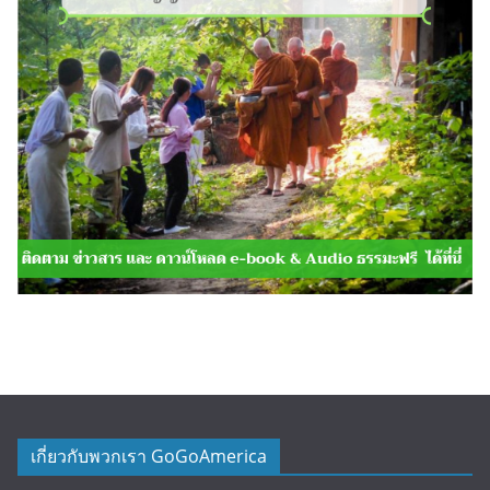
เกี่ยวกับพวกเรา GoGoAmerica