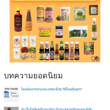
บทความยอดนิยม
โอนเงินจากต่างประเทศมาไทย วิธีไหนคุ้มสุด?
10 เว็บไซต์หาคู่ในอเมริกา มีบทบาทมากกับคนอเมริกัน