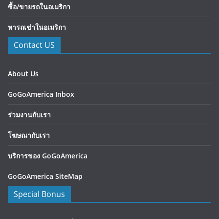
ซื้อ/ขายรถในอเมริกา
หารถเช่าในอเมริกา
Contact US
About Us
GoGoAmerica Inbox
ร่วมงานกับเรา
โฆษณากับเรา
บริการของ GoGoAmerica
GoGoAmerica SiteMap
Special Bonus