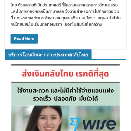
ไทย ด้วยความที่เป็นประเทศเสรีที่มีความหลากหลายทางวัฒนธรรม
และใช้ภาษาอังกฤษเป็นภาษาหลัก จึงง่ายสำหรับการไปศึกษาต่อ วัน
นี้ GoGoAmerica จะนำเสนอเหตุผลหลักแบบเน้นๆ 5 เหตุผล ว่าทำไม
คนไทยนิยมไปเรียนต่อที่อเมริกา ออกไปสัมผัสโลกกว้าง
Read More
บริการโอนเงินจากต่างประเทศกลับไทย