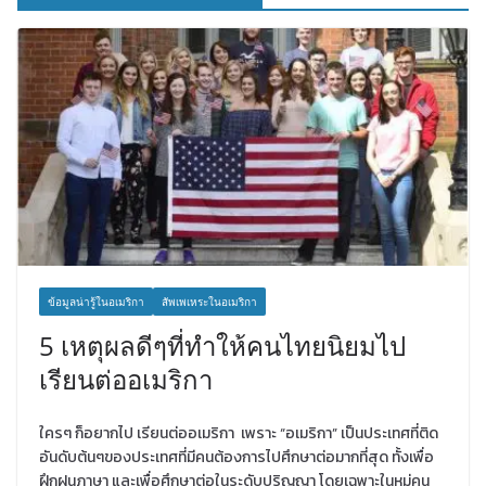
ข้อมูลน่ารู้ในอเมริกา
สัพเพเหระในอเมริกา
5 เหตุผลดีๆที่ทำให้คนไทยนิยมไป
เรียนต่ออเมริกา
ใครๆ ก็อยากไป เรียนต่ออเมริกา เพราะ “อเมริกา” เป็นประเทศที่ติด
อันดับต้นๆของประเทศที่มีคนต้องการไปศึกษาต่อมากที่สุด ทั้งเพื่อ
ฝึกฝนภาษา และเพื่อศึกษาต่อในระดับปริญญา โดยเฉพาะในหมู่คน