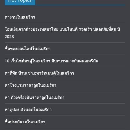
หางานในอเมริกา
โอนเงินจากต่างประเทศมาไทย แบบไหนดี รวดเร็ว ปลอดภัยที่สุด ปี
2023
ซื้อของออนไลน์ในอเมริกา
10 เว็บไซต์หาคู่ในอเมริกา มีบทบาทมากกับคนอเมริกัน
หาที่พัก บ้านเช่า,อพาร์ทเมนต์ในอเมริกา
หาโรงแรมราคาถูกในอเมริกา
หา ตั๋วเครื่องบินราคาถูกในอเมริกา
หาคูปอง ส่วนลดในอเมริกา
ซื้อประกันรถในอเมริกา