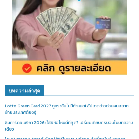
บทความล่าสุด
Lotto Green Card 2027 ถูกระงับไม่มีกำหนด! อัปเดตข่าวด่วนคนอยาก
ย้ายประเทศต้องรู้
ซิมการ์ดอเมริกา 2026: ใช้ยี่ห้อไหนดีที่สุด? เปรียบเทียบครบจบในบทความ
เดียว