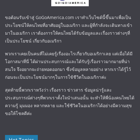
ขอต้อนรับเข้าสู่ GoGoAmerica.com เราทำเว็บไซต์นี้ขึ้นมาเพื่อเป็น
ประโยชน์ให้คนไทยที่อาศัยอยู่ในอเมริกา และผู้ที่กำลังจะเดินทางเข้า
มาในอเมริกา เราต้องการให้คนไทยได้รับข้อมูลและเรื่องราวต่างๆที่
เป็นประโยชน์ เกี่ยวกับอเมริกา
พวกเราเคยเป็นคนที่ไม่เคยรู้เรื่องอะไรเกี่ยวกับอเมริกาเลย แต่เมื่อได้มี
โอกาสมาที่นี่ ได้ผ่านประสบการณ์และได้รับรู้เรื่องราวมากมายที่น่า
สนใจ จึงอยากจะถ่ายทอดออกมา ซึ่งข้อมูลหลายอย่าง หากเราได้รู้ไว้
ก่อนจะเป็นประโยชน์มากๆในการใช้ชีวิตในอเมริกาค่ะ
สุดท้ายนี้พวกเราหวังว่า เรื่องราว ข่าวสาร ข้อมูลน่ารู้และ
ประสบการณ์ต่างๆที่พวกเราตั้งใจนำเสนอนั้น จะทำให้พี่น้องคนไทยได้
ความรู้ มุมมอง หลากหลาย และใช้ชีวิตในอเมริกาได้อย่างมีความสุข
ขอให้โชคดีค่ะ
Hot Topics