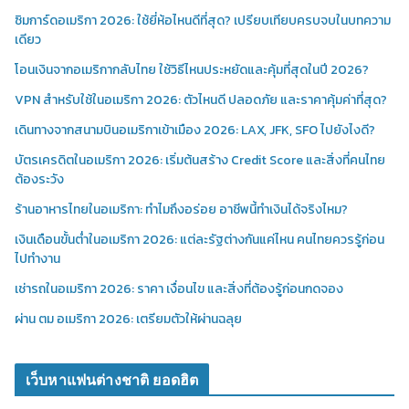
ซิมการ์ดอเมริกา 2026: ใช้ยี่ห้อไหนดีที่สุด? เปรียบเทียบครบจบในบทความ
เดียว
โอนเงินจากอเมริกากลับไทย ใช้วิธีไหนประหยัดและคุ้มที่สุดในปี 2026?
VPN สำหรับใช้ในอเมริกา 2026: ตัวไหนดี ปลอดภัย และราคาคุ้มค่าที่สุด?
เดินทางจากสนามบินอเมริกาเข้าเมือง 2026: LAX, JFK, SFO ไปยังไงดี?
บัตรเครดิตในอเมริกา 2026: เริ่มต้นสร้าง Credit Score และสิ่งที่คนไทย
ต้องระวัง
ร้านอาหารไทยในอเมริกา: ทำไมถึงอร่อย อาชีพนี้ทำเงินได้จริงไหม?
เงินเดือนขั้นต่ำในอเมริกา 2026: แต่ละรัฐต่างกันแค่ไหน คนไทยควรรู้ก่อน
ไปทำงาน
เช่ารถในอเมริกา 2026: ราคา เงื่อนไข และสิ่งที่ต้องรู้ก่อนกดจอง
ผ่าน ตม อเมริกา 2026: เตรียมตัวให้ผ่านฉลุย
เว็บหาแฟนต่างชาติ ยอดฮิต