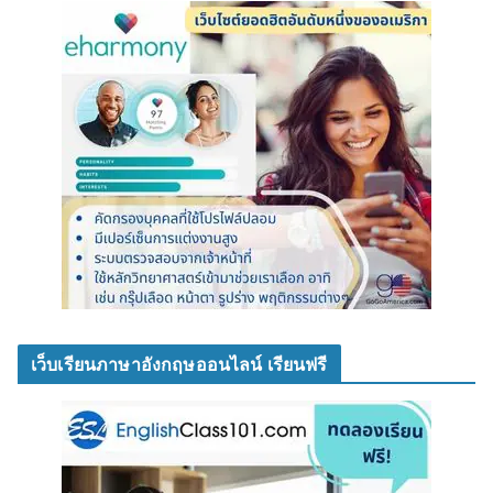
เว็บเรียนภาษาอังกฤษออนไลน์ เรียนฟรี