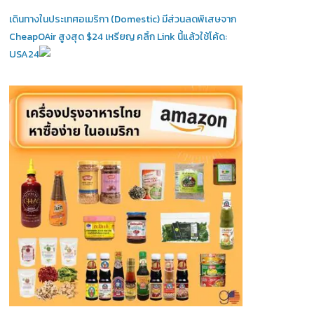
เดินทางในประเทศอเมริกา (Domestic)
มีส่วนลดพิเสษจาก
CheapOAir สูงสุด $24 เหรียญ คลิ้ก Link นี้แล้วใช้โค้ด:
USA24