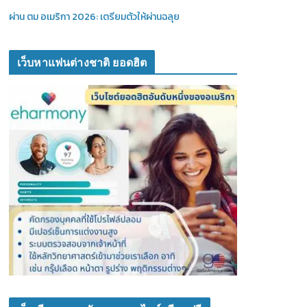
ผ่าน ตม อเมริกา 2026: เตรียมตัวให้ผ่านฉลุย
เว็บหาแฟนต่างชาติ ยอดฮิต