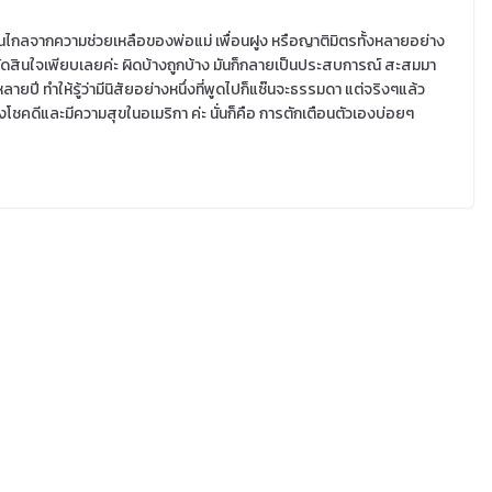
ลแสนไกลจากความช่วยเหลือของพ่อแม่ เพื่อนฝูง หรือญาติมิตรทั้งหลายอย่าง
 ได้ตัดสินใจเพียบเลยค่ะ ผิดบ้างถูกบ้าง มันก็กลายเป็นประสบการณ์ สะสมมา
ายปี ทำให้รู้ว่ามีนิสัยอย่างหนึ่งที่พูดไปก็แซ๊นจะธรรมดา แต่จริงๆแล้ว
โชคดีและมีความสุขในอเมริกา ค่ะ นั่นก็คือ การตักเตือนตัวเองบ่อยๆ