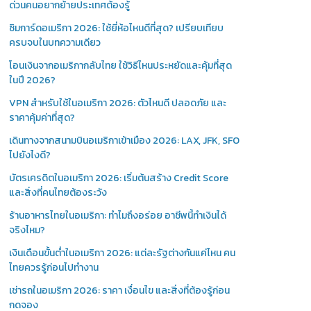
ด่วนคนอยากย้ายประเทศต้องรู้
ซิมการ์ดอเมริกา 2026: ใช้ยี่ห้อไหนดีที่สุด? เปรียบเทียบ
ครบจบในบทความเดียว
โอนเงินจากอเมริกากลับไทย ใช้วิธีไหนประหยัดและคุ้มที่สุด
ในปี 2026?
VPN สำหรับใช้ในอเมริกา 2026: ตัวไหนดี ปลอดภัย และ
ราคาคุ้มค่าที่สุด?
เดินทางจากสนามบินอเมริกาเข้าเมือง 2026: LAX, JFK, SFO
ไปยังไงดี?
บัตรเครดิตในอเมริกา 2026: เริ่มต้นสร้าง Credit Score
และสิ่งที่คนไทยต้องระวัง
ร้านอาหารไทยในอเมริกา: ทำไมถึงอร่อย อาชีพนี้ทำเงินได้
จริงไหม?
เงินเดือนขั้นต่ำในอเมริกา 2026: แต่ละรัฐต่างกันแค่ไหน คน
ไทยควรรู้ก่อนไปทำงาน
เช่ารถในอเมริกา 2026: ราคา เงื่อนไข และสิ่งที่ต้องรู้ก่อน
กดจอง