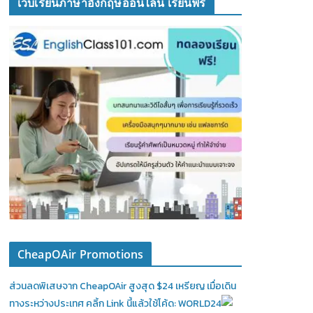
เว็บเรียนภาษาอังกฤษออนไลน์ เรียนฟรี
CheapOAir Promotions
ส่วนลดพิเสษจาก CheapOAir สูงสุด $24 เหรียญ เมื่อเดิน
ทางระหว่างประเทศ คลิ้ก Link นี้แล้วใช้โค้ด: WORLD24