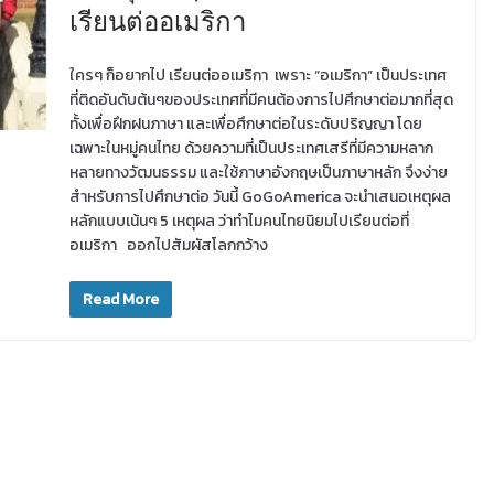
เรียนต่ออเมริกา
ใครๆ ก็อยากไป เรียนต่ออเมริกา เพราะ “อเมริกา” เป็นประเทศ
ที่ติดอันดับต้นๆของประเทศที่มีคนต้องการไปศึกษาต่อมากที่สุด
ทั้งเพื่อฝึกฝนภาษา และเพื่อศึกษาต่อในระดับปริญญา โดย
เฉพาะในหมู่คนไทย ด้วยความที่เป็นประเทศเสรีที่มีความหลาก
หลายทางวัฒนธรรม และใช้ภาษาอังกฤษเป็นภาษาหลัก จึงง่าย
สำหรับการไปศึกษาต่อ วันนี้ GoGoAmerica จะนำเสนอเหตุผล
หลักแบบเน้นๆ 5 เหตุผล ว่าทำไมคนไทยนิยมไปเรียนต่อที่
อเมริกา ออกไปสัมผัสโลกกว้าง
Read More