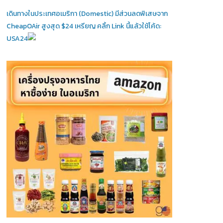
เดินทางในประเทศอเมริกา (Domestic)
มีส่วนลดพิเสษจาก
CheapOAir สูงสุด $24 เหรียญ คลิ้ก Link นี้แล้วใช้โค้ด:
USA24