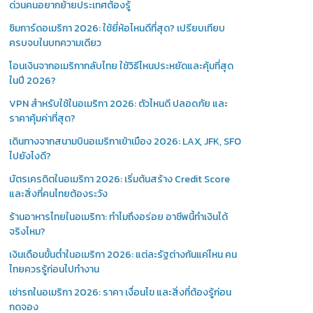
ด่วนคนอยากย้ายประเทศต้องรู้
ซิมการ์ดอเมริกา 2026: ใช้ยี่ห้อไหนดีที่สุด? เปรียบเทียบ
ครบจบในบทความเดียว
โอนเงินจากอเมริกากลับไทย ใช้วิธีไหนประหยัดและคุ้มที่สุด
ในปี 2026?
VPN สำหรับใช้ในอเมริกา 2026: ตัวไหนดี ปลอดภัย และ
ราคาคุ้มค่าที่สุด?
เดินทางจากสนามบินอเมริกาเข้าเมือง 2026: LAX, JFK, SFO
ไปยังไงดี?
บัตรเครดิตในอเมริกา 2026: เริ่มต้นสร้าง Credit Score
และสิ่งที่คนไทยต้องระวัง
ร้านอาหารไทยในอเมริกา: ทำไมถึงอร่อย อาชีพนี้ทำเงินได้
จริงไหม?
เงินเดือนขั้นต่ำในอเมริกา 2026: แต่ละรัฐต่างกันแค่ไหน คน
ไทยควรรู้ก่อนไปทำงาน
เช่ารถในอเมริกา 2026: ราคา เงื่อนไข และสิ่งที่ต้องรู้ก่อน
กดจอง