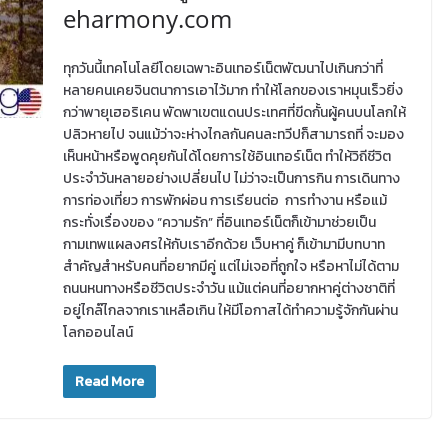
eharmony.com
ทุกวันนี้เทคโนโลยีโดยเฉพาะอินเทอร์เน็ตพัฒนาไปเกินกว่าที่
หลายคนเคยจินตนาการเอาไว้มาก ทำให้โลกของเราหมุนเร็วยิ่ง
กว่าพายุเฮอริเคน พัดพาเขตแดนประเทศที่ขีดกั้นผู้คนบนโลกให้
ปลิวหายไป จนแม้ว่าจะห่างไกลกันคนละทวีปก็สามารถที่ จะมอง
เห็นหน้าหรือพูดคุยกันได้โดยการใช้อินเทอร์เน็ต ทำให้วิถีชีวิต
ประจำวันหลายอย่างเปลี่ยนไป ไม่ว่าจะเป็นการกิน การเดินทาง
การท่องเที่ยว การพักผ่อน การเรียนต่อ การทำงาน หรือแม้
กระทั่งเรื่องของ “ความรัก” ที่อินเทอร์เน็ตก็เข้ามาช่วยเป็น
กามเทพแผลงศรให้กับเราอีกด้วย เว็บหาคู่ ก็เข้ามามีบทบาท
สำคัญสำหรับคนที่อยากมีคู่ แต่ไม่เจอที่ถูกใจ หรือหาไม่ได้ตาม
ถนนหนทางหรือชีวิตประจำวัน แม้แต่คนที่อยากหาคู่ต่างชาติที่
อยู่ไกล๊ไกลจากเราเหลือเกิน ให้มีโอกาสได้ทำความรู้จักกันผ่าน
โลกออนไลน์
Read More