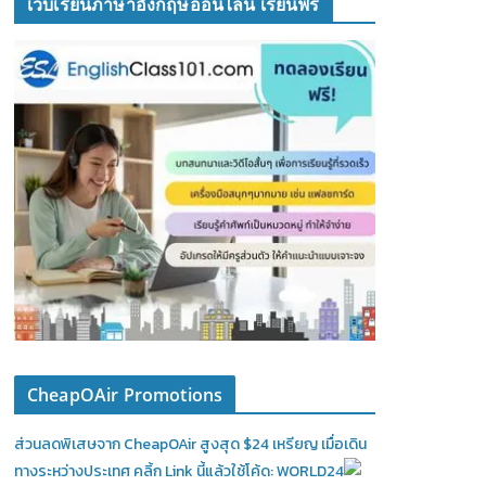
เว็บเรียนภาษาอังกฤษออนไลน์ เรียนฟรี
CheapOAir Promotions
ส่วนลดพิเสษจาก CheapOAir สูงสุด $24 เหรียญ เมื่อเดิน
ทางระหว่างประเทศ คลิ้ก Link นี้แล้วใช้โค้ด: WORLD24