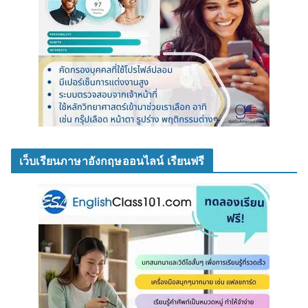
เว็บเรียนภาษาอังกฤษออนไลน์ เรียนฟรี