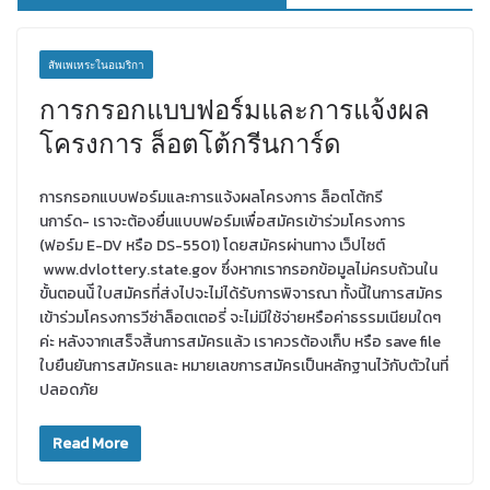
สัพเพเหระในอเมริกา
การกรอกแบบฟอร์มและการแจ้งผล
โครงการ ล็อตโต้กรีนการ์ด
การกรอกแบบฟอร์มและการแจ้งผลโครงการ ล็อตโต้กรี
นการ์ด- เราจะต้องยื่นแบบฟอร์มเพื่อสมัครเข้าร่วมโครงการ
(ฟอร์ม E-DV หรือ DS-5501) โดยสมัครผ่านทาง เว็ปไซต์
www.dvlottery.state.gov ซึ่งหากเรากรอกข้อมูลไม่ครบถ้วนใน
ขั้นตอนน้ี ใบสมัครที่ส่งไปจะไม่ได้รับการพิจารณา ทั้งนี้ในการสมัคร
เข้าร่วมโครงการวีซ่าล็อตเตอรี่ จะไม่มีใช้จ่ายหรือค่าธรรมเนียมใดๆ
ค่ะ หลังจากเสร็จสิ้นการสมัครแล้ว เราควรต้องเก็บ หรือ save file
ใบยืนยันการสมัครและ หมายเลขการสมัครเป็นหลักฐานไว้กับตัวในที่
ปลอดภัย
Read More