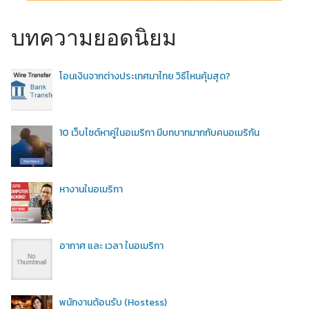
บทความยอดนิยม
โอนเงินจากต่างประเทศมาไทย วิธีไหนคุ้มสุด?
10 เว็บไซต์หาคู่ในอเมริกา มีบทบาทมากกับคนอเมริกัน
หางานในอเมริกา
อากาศ และ เวลา ในอเมริกา
พนักงานต้อนรับ (Hostess)