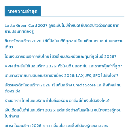
บทความล่าสุด
Lotto Green Card 2027 ถูกระงับไม่มีกำหนด! อัปเดตข่าวด่วนคนอยาก
ย้ายประเทศต้องรู้
ซิมการ์ดอเมริกา 2026: ใช้ยี่ห้อไหนดีที่สุด? เปรียบเทียบครบจบในบทความ
เดียว
โอนเงินจากอเมริกากลับไทย ใช้วิธีไหนประหยัดและคุ้มที่สุดในปี 2026?
VPN สำหรับใช้ในอเมริกา 2026: ตัวไหนดี ปลอดภัย และราคาคุ้มค่าที่สุด?
เดินทางจากสนามบินอเมริกาเข้าเมือง 2026: LAX, JFK, SFO ไปยังไงดี?
บัตรเครดิตในอเมริกา 2026: เริ่มต้นสร้าง Credit Score และสิ่งที่คนไทย
ต้องระวัง
ร้านอาหารไทยในอเมริกา: ทำไมถึงอร่อย อาชีพนี้ทำเงินได้จริงไหม?
เงินเดือนขั้นต่ำในอเมริกา 2026: แต่ละรัฐต่างกันแค่ไหน คนไทยควรรู้ก่อน
ไปทำงาน
เช่ารถในอเมริกา 2026: ราคา เงื่อนไข และสิ่งที่ต้องรู้ก่อนกดจอง