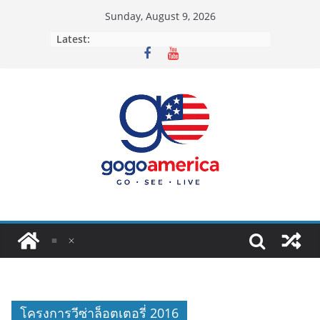
Skip
Sunday, August 9, 2026
to
Latest:
content
โครงการวีซ่าล็อตเตอรี่ 2016