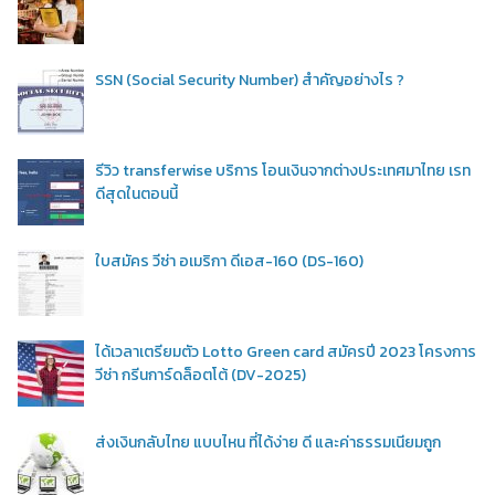
SSN (Social Security Number) สำคัญอย่างไร ?
รีวิว transferwise บริการ โอนเงินจากต่างประเทศมาไทย เรท
ดีสุดในตอนนี้
ใบสมัคร วีซ่า อเมริกา ดีเอส-160 (DS-160)
ได้เวลาเตรียมตัว Lotto Green card สมัครปี 2023 โครงการ
วีซ่า กรีนการ์ดล็อตโต้ (DV-2025)
ส่งเงินกลับไทย แบบไหน ที่ได้ง่าย ดี และค่าธรรมเนียมถูก