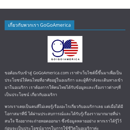
เกี่ยวกับพวกเรา GoGoAmerica
ขอต้อนรับเข้าสู่ GoGoAmerica.com เราทำเว็บไซต์นี้ขึ้นมาเพื่อเป็น
ประโยชน์ให้คนไทยที่อาศัยอยู่ในอเมริกา และผู้ที่กำลังจะเดินทางเข้า
มาในอเมริกา เราต้องการให้คนไทยได้รับข้อมูลและเรื่องราวต่างๆที่
เป็นประโยชน์ เกี่ยวกับอเมริกา
พวกเราเคยเป็นคนที่ไม่เคยรู้เรื่องอะไรเกี่ยวกับอเมริกาเลย แต่เมื่อได้มี
โอกาสมาที่นี่ ได้ผ่านประสบการณ์และได้รับรู้เรื่องราวมากมายที่น่า
สนใจ จึงอยากจะถ่ายทอดออกมา ซึ่งข้อมูลหลายอย่าง หากเราได้รู้ไว้
ก่อนจะเป็นประโยชน์มากๆในการใช้ชีวิตในอเมริกาค่ะ