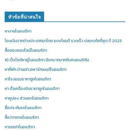
หัวข้อที่น่าสนใจ
หางานในอเมริกา
โอนเงินจากต่างประเทศมาไทย แบบไหนดี รวดเร็ว ปลอดภัยที่สุด ปี 2023
ซื้อของออนไลน์ในอเมริกา
10 เว็บไซต์หาคู่ในอเมริกา มีบทบาทมากกับคนอเมริกัน
หาที่พัก บ้านเช่า,อพาร์ทเมนต์ในอเมริกา
หาโรงแรมราคาถูกในอเมริกา
หา ตั๋วเครื่องบินราคาถูกในอเมริกา
หาคูปอง ส่วนลดในอเมริกา
ซื้อประกันรถในอเมริกา
ซื้อ/ขายรถในอเมริกา
หารถเช่าในอเมริกา