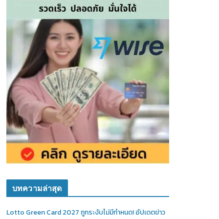
บทความล่าสุด
Lotto Green Card 2027 ถูกระงับไม่มีกำหนด! อัปเดตข่าว