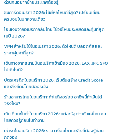
ด่วนคนอยากย้ายประเทศต้องรู้
ซิมการ์ดอเมริกา 2026: ใช้ยี่ห้อไหนดีที่สุด? เปรียบเทียบ
ครบจบในบทความเดียว
โอนเงินจากอเมริกากลับไทย ใช้วิธีไหนประหยัดและคุ้มที่สุด
ในปี 2026?
VPN สำหรับใช้ในอเมริกา 2026: ตัวไหนดี ปลอดภัย และ
ราคาคุ้มค่าที่สุด?
เดินทางจากสนามบินอเมริกาเข้าเมือง 2026: LAX, JFK, SFO
ไปยังไงดี?
บัตรเครดิตในอเมริกา 2026: เริ่มต้นสร้าง Credit Score
และสิ่งที่คนไทยต้องระวัง
ร้านอาหารไทยในอเมริกา: ทำไมถึงอร่อย อาชีพนี้ทำเงินได้
จริงไหม?
เงินเดือนขั้นต่ำในอเมริกา 2026: แต่ละรัฐต่างกันแค่ไหน คน
ไทยควรรู้ก่อนไปทำงาน
เช่ารถในอเมริกา 2026: ราคา เงื่อนไข และสิ่งที่ต้องรู้ก่อน
กดจอง