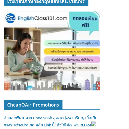
เว็บเรียนภาษาอังกฤษออนไลน์ เรียนฟรี
CheapOAir Promotions
ส่วนลดพิเสษจาก CheapOAir สูงสุด $24 เหรียญ เมื่อเดิน
ทางระหว่างประเทศ คลิ้ก Link นี้แล้วใช้โค้ด: WORLD24