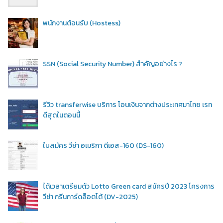
พนักงานต้อนรับ (Hostess)
SSN (Social Security Number) สำคัญอย่างไร ?
รีวิว transferwise บริการ โอนเงินจากต่างประเทศมาไทย เรท
ดีสุดในตอนนี้
ใบสมัคร วีซ่า อเมริกา ดีเอส-160 (DS-160)
ได้เวลาเตรียมตัว Lotto Green card สมัครปี 2023 โครงการ
วีซ่า กรีนการ์ดล็อตโต้ (DV-2025)