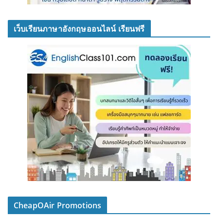
เว็บเรียนภาษาอังกฤษออนไลน์ เรียนฟรี
CheapOAir Promotions