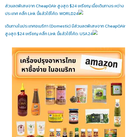
ส่วนลดพิเสษจาก CheapOAir สูงสุด $24 เหรียญ เมื่อเดินทางระหว่าง
ประเทศ คลิ้ก Link นี้แล้วใช้โค้ด: WORLD24
เดินทางในประเทศอเมริกา (Domestic)
มีส่วนลดพิเสษจาก CheapOAir
สูงสุด $24 เหรียญ คลิ้ก Link นี้แล้วใช้โค้ด: USA24