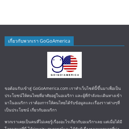
เกี่ยวกับพวกเรา GoGoAmerica
ขอต้อนรับเข้าสู่ GoGoAmerica.com เราทำเว็บไซต์นี้ขึ้นมาเพื่อเป็น
ประโยชน์ให้คนไทยที่อาศัยอยู่ในอเมริกา และผู้ที่กำลังจะเดินทางเข้า
มาในอเมริกา เราต้องการให้คนไทยได้รับข้อมูลและเรื่องราวต่างๆที่
เป็นประโยชน์ เกี่ยวกับอเมริกา
พวกเราเคยเป็นคนที่ไม่เคยรู้เรื่องอะไรเกี่ยวกับอเมริกาเลย แต่เมื่อได้มี
โอกาสมาที่นี่ ได้ผ่านประสบการณ์และได้รับรู้เรื่องราวมากมายที่น่า