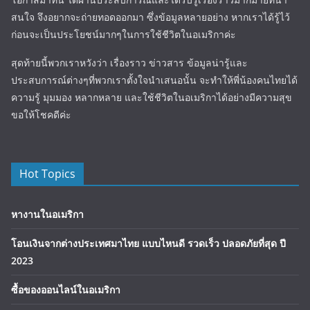
สนใจ จึงอยากจะถ่ายทอดออกมา ซึ่งข้อมูลหลายอย่าง หากเราได้รู้ไว้
ก่อนจะเป็นประโยชน์มากๆในการใช้ชีวิตในอเมริกาค่ะ
สุดท้ายนี้พวกเราหวังว่า เรื่องราว ข่าวสาร ข้อมูลน่ารู้และ
ประสบการณ์ต่างๆที่พวกเราตั้งใจนำเสนอนั้น จะทำให้พี่น้องคนไทยได้
ความรู้ มุมมอง หลากหลาย และใช้ชีวิตในอเมริกาได้อย่างมีความสุข
ขอให้โชคดีค่ะ
Hot Topics
หางานในอเมริกา
โอนเงินจากต่างประเทศมาไทย แบบไหนดี รวดเร็ว ปลอดภัยที่สุด ปี
2023
ซื้อของออนไลน์ในอเมริกา