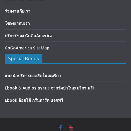
ร่วมงานกับเรา
โฆษณากับเรา
บริการของ GoGoAmerica
GoGoAmerica SiteMap
Special Bonus
แนะนำบริการยอดฮิตในอเมริกา
Ebook & Audios ธรรมะ จากวัดป่าในอเมริกา ฟรี!
Ebook ล็อตโต้ กรีนการ์ด แจกฟรี