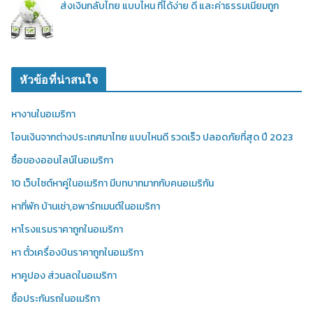
ส่งเงินกลับไทย แบบไหน ที่ได้ง่าย ดี และค่าธรรมเนียมถูก
หัวข้อที่น่าสนใจ
หางานในอเมริกา
โอนเงินจากต่างประเทศมาไทย แบบไหนดี รวดเร็ว ปลอดภัยที่สุด ปี 2023
ซื้อของออนไลน์ในอเมริกา
10 เว็บไซต์หาคู่ในอเมริกา มีบทบาทมากกับคนอเมริกัน
หาที่พัก บ้านเช่า,อพาร์ทเมนต์ในอเมริกา
หาโรงแรมราคาถูกในอเมริกา
หา ตั๋วเครื่องบินราคาถูกในอเมริกา
หาคูปอง ส่วนลดในอเมริกา
ซื้อประกันรถในอเมริกา