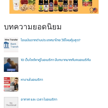
บทความยอดนิยม
โอนเงินจากต่างประเทศมาไทย วิธีไหนคุ้มสุด?
10 เว็บไซต์หาคู่ในอเมริกา มีบทบาทมากกับคนอเมริกัน
หางานในอเมริกา
อากาศ และ เวลา ในอเมริกา