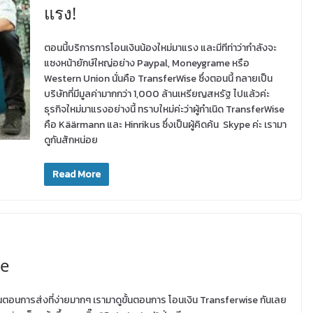
แรง!
ตอนนี้บริการการโอนเงินน้องใหม่มาแรง และมีทีท่าว่ากำลังจะ
แซงหน้ายักษ์ใหญ่อย่าง Paypal, Moneygrame หรือ
Western Union นั่นคือ TransferWise ซึ่งตอนนี้ กลายเป็น
บริษัทที่มีมูลค่ามากกว่า 1,000 ล้านเหรียญสหรัฐ ไปแล้วค่ะ
ธุรกิจใหม่มาแรงอย่างนี้ ทราบใหม่ค่ะว่าผู้กำเนิด TransferWise
คือ Käärmann และ Hinrikus ซึ่งเป็นผู้คิดค้น Skype ค่ะ เรามา
ดูกันสักหน่อย
Read More
se
้นตอนการส่งที่ง่ายมากๆ เรามาดูขั้นตอนการ โอนเงิน Transferwise กันเลย