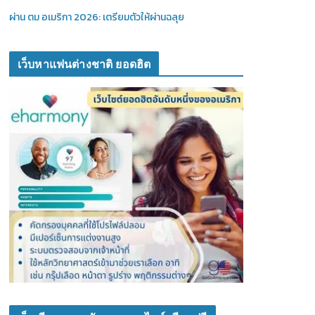
ผ่าน ตม อเมริกา 2026: เตรียมตัวให้ผ่านฉลุย
เว็บหาแฟนต่างชาติ ยอดฮิต