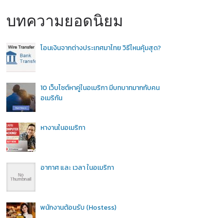
บทความยอดนิยม
โอนเงินจากต่างประเทศมาไทย วิธีไหนคุ้มสุด?
10 เว็บไซต์หาคู่ในอเมริกา มีบทบาทมากกับคน
อเมริกัน
หางานในอเมริกา
อากาศ และ เวลา ในอเมริกา
พนักงานต้อนรับ (Hostess)