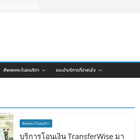
สัพเพเหระในอเมริกา
แนะนำบริการที่น่าสนใจ
สัพเพเหระในอเมริกา
บริการโอนเงิน TransferWise มา