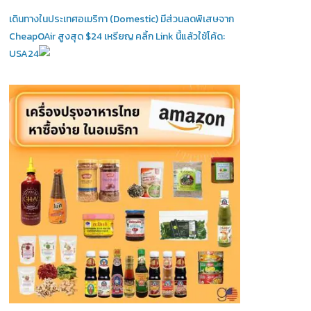
เดินทางในประเทศอเมริกา (Domestic)
มีส่วนลดพิเสษจาก
CheapOAir สูงสุด $24 เหรียญ คลิ้ก Link นี้แล้วใช้โค้ด:
USA24