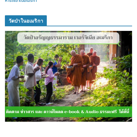
หารถเช่าในอเมริกา
วัดป่าในอเมริกา