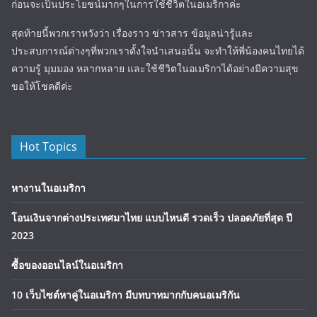
ก่อนจะเป็นประโยชน์มากๆในการใช้ชีวิตในอเมริกาค่ะ
สุดท้ายนี้พวกเราหวังว่า เรื่องราว ข่าวสาร ข้อมูลน่ารู้และ
ประสบการณ์ต่างๆที่พวกเราตั้งใจนำเสนอนั้น จะทำให้พี่น้องคนไทยได้
ความรู้ มุมมอง หลากหลาย และใช้ชีวิตในอเมริกาได้อย่างมีความสุข
ขอให้โชคดีค่ะ
Hot Topics
หางานในอเมริกา
โอนเงินจากต่างประเทศมาไทย แบบไหนดี รวดเร็ว ปลอดภัยที่สุด ปี
2023
ซื้อของออนไลน์ในอเมริกา
10 เว็บไซต์หาคู่ในอเมริกา มีบทบาทมากกับคนอเมริกัน