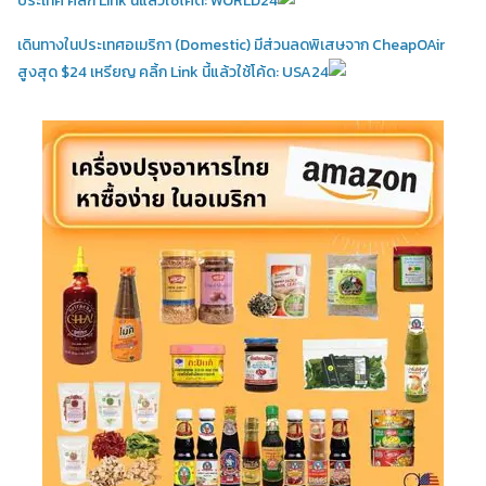
ประเทศ คลิ้ก Link นี้แล้วใช้โค้ด: WORLD24
เดินทางในประเทศอเมริกา (Domestic)
มีส่วนลดพิเสษจาก CheapOAir
สูงสุด $24 เหรียญ คลิ้ก Link นี้แล้วใช้โค้ด: USA24