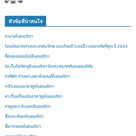
หัวข้อที่น่าสนใจ
หางานในอเมริกา
โอนเงินจากต่างประเทศมาไทย แบบไหนดี รวดเร็ว ปลอดภัยที่สุด ปี 2023
ซื้อของออนไลน์ในอเมริกา
10 เว็บไซต์หาคู่ในอเมริกา มีบทบาทมากกับคนอเมริกัน
หาที่พัก บ้านเช่า,อพาร์ทเมนต์ในอเมริกา
หาโรงแรมราคาถูกในอเมริกา
หา ตั๋วเครื่องบินราคาถูกในอเมริกา
หาคูปอง ส่วนลดในอเมริกา
ซื้อประกันรถในอเมริกา
ซื้อ/ขายรถในอเมริกา