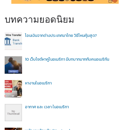
บทความยอดนิยม
โอนเงินจากต่างประเทศมาไทย วิธีไหนคุ้มสุด?
10 เว็บไซต์หาคู่ในอเมริกา มีบทบาทมากกับคนอเมริกัน
หางานในอเมริกา
อากาศ และ เวลา ในอเมริกา