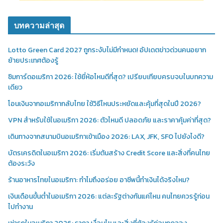
บทความล่าสุด
Lotto Green Card 2027 ถูกระงับไม่มีกำหนด! อัปเดตข่าวด่วนคนอยาก
ย้ายประเทศต้องรู้
ซิมการ์ดอเมริกา 2026: ใช้ยี่ห้อไหนดีที่สุด? เปรียบเทียบครบจบในบทความ
เดียว
โอนเงินจากอเมริกากลับไทย ใช้วิธีไหนประหยัดและคุ้มที่สุดในปี 2026?
VPN สำหรับใช้ในอเมริกา 2026: ตัวไหนดี ปลอดภัย และราคาคุ้มค่าที่สุด?
เดินทางจากสนามบินอเมริกาเข้าเมือง 2026: LAX, JFK, SFO ไปยังไงดี?
บัตรเครดิตในอเมริกา 2026: เริ่มต้นสร้าง Credit Score และสิ่งที่คนไทย
ต้องระวัง
ร้านอาหารไทยในอเมริกา: ทำไมถึงอร่อย อาชีพนี้ทำเงินได้จริงไหม?
เงินเดือนขั้นต่ำในอเมริกา 2026: แต่ละรัฐต่างกันแค่ไหน คนไทยควรรู้ก่อน
ไปทำงาน