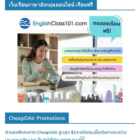
เว็บเรียนภาษาอังกฤษออนไลน์ เรียนฟรี
CheapOAir Promotions
ส่วนลดพิเสษจาก CheapOAir สูงสุด $24 เหรียญ เมื่อเดินทางระหว่าง