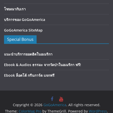
โฆษณากับเรา
บริการของ GoGoAmerica
GoGoAmerica SiteMap
Special Bonus
แนะนำบริการยอดฮิตในอเมริกา
Ebook & Audios ธรรมะ จากวัดป่าในอเมริกา ฟรี!
Ebook ล็อตโต้ กรีนการ์ด แจกฟรี
Copyright © 2026
GoGoAmerica
. All rights reserved.
Theme:
ColorMag Pro
by ThemeGrill. Powered by
WordPress
.