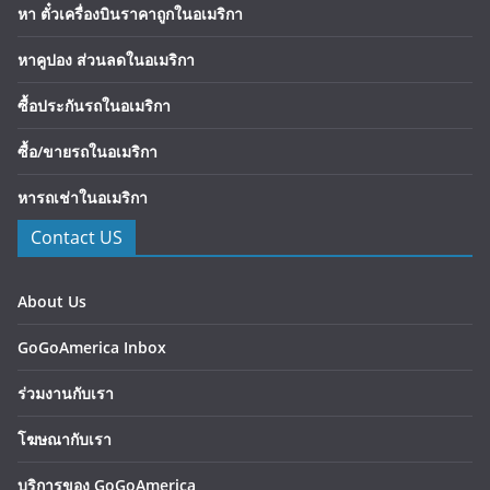
หา ตั๋วเครื่องบินราคาถูกในอเมริกา
หาคูปอง ส่วนลดในอเมริกา
ซื้อประกันรถในอเมริกา
ซื้อ/ขายรถในอเมริกา
หารถเช่าในอเมริกา
Contact US
About Us
GoGoAmerica Inbox
ร่วมงานกับเรา
โฆษณากับเรา
บริการของ GoGoAmerica