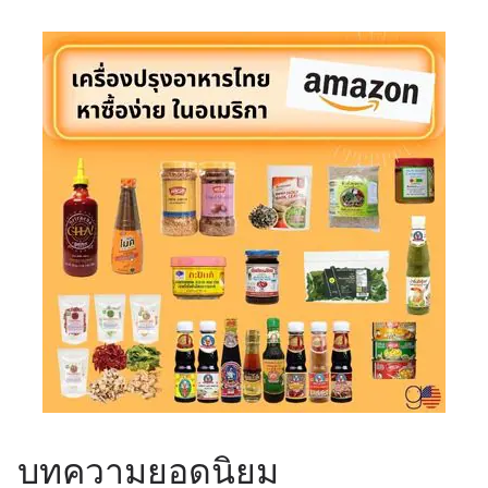
บทความยอดนิยม