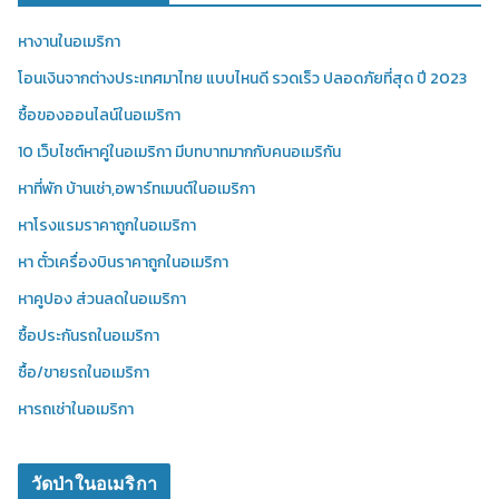
หางานในอเมริกา
โอนเงินจากต่างประเทศมาไทย แบบไหนดี รวดเร็ว ปลอดภัยที่สุด ปี 2023
ซื้อของออนไลน์ในอเมริกา
10 เว็บไซต์หาคู่ในอเมริกา มีบทบาทมากกับคนอเมริกัน
หาที่พัก บ้านเช่า,อพาร์ทเมนต์ในอเมริกา
หาโรงแรมราคาถูกในอเมริกา
หา ตั๋วเครื่องบินราคาถูกในอเมริกา
หาคูปอง ส่วนลดในอเมริกา
ซื้อประกันรถในอเมริกา
ซื้อ/ขายรถในอเมริกา
หารถเช่าในอเมริกา
วัดป่าในอเมริกา