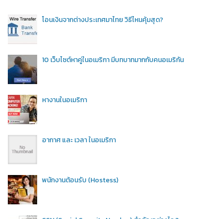
โอนเงินจากต่างประเทศมาไทย วิธีไหนคุ้มสุด?
10 เว็บไซต์หาคู่ในอเมริกา มีบทบาทมากกับคนอเมริกัน
หางานในอเมริกา
อากาศ และ เวลา ในอเมริกา
พนักงานต้อนรับ (Hostess)