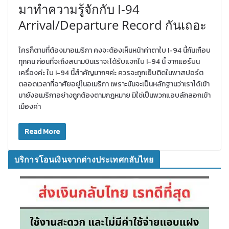
มาทำความรู้จักกับ I-94
Arrival/Departure Record กันเถอะ
ใครก็ตามที่ต้องมาอเมริกา คงจะต้องเห็นหน้าค่าตาใบ I-94 นี้กันเกือบ
ทุกคน ก่อนที่จะถึงสนามบินเราจะได้รับแจกใบ I-94 นี้ จากแอร์บน
เครื่องค่ะ ใบ I-94 นี้สำคัญมากๆค่ะ ควรจะถูกเย็บติดในพาสปอร์ต
ตลอดเวลาที่อาศัยอยู่ในอเมริกา เพราะมันจะเป็นหลักฐานว่าเราได้เข้า
มายังอเมริกาอย่างถูกต้องตามกฎหมาย มิใช่เป็นพวกแอบลักลอกเข้า
เมืองค่า
Read More
บริการโอนเงินจากต่างประเทศกลับไทย