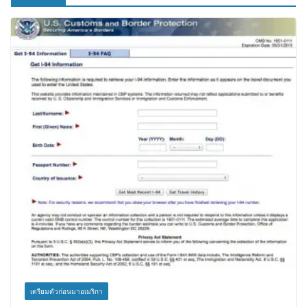
เตรียมตัวก่อนมาอเมริกา