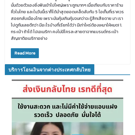
นั่นด้วยตัวเองยิ่งฟินเข้าไปใหญ่เพราะถูกมากๆ เมื่อเทียบกับราคาร้าน
หิ้วในไทย และในวันนี้เราก็ได้นำสุดยอดเคล็ดลับกับ 5 ไอเท็มที่เราควร
สอยกลับเมืองไทย เพราะมันคุ้มเกินคุ้มจนกว่าจะรู้สึกเสียดาย มา เรา
ไปดูกันเลยดีกว่า มีอะไรบ้างที่เรียกได้ว่า มีเท่าไหร่ต้องเหมาให้หมด! 1.
กระเป๋า ถ้าได้ ไปเอเมริกา คงไม่มีใครละสายตาจากแบรนด์กระเป๋า
สัญชาติอเมริกาอย่าง
Read More
บริการโอนเงินจากต่างประเทศกลับไทย