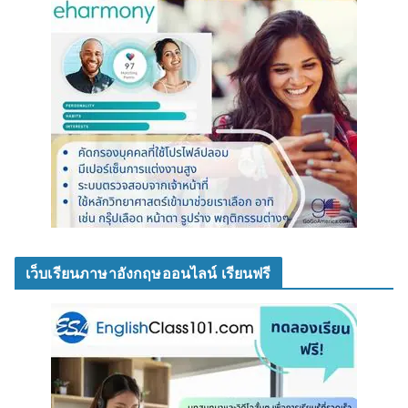
เว็บเรียนภาษาอังกฤษออนไลน์ เรียนฟรี