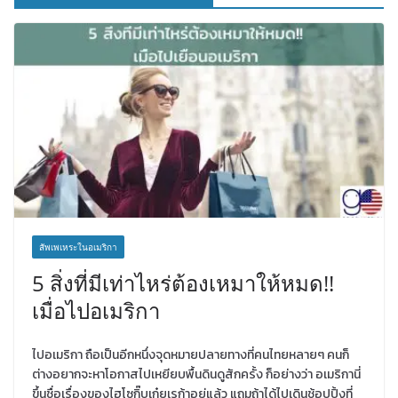
สัพเพเหระในอเมริกา
5 สิ่งที่มีเท่าไหร่ต้องเหมาให้หมด!!
เมื่อไปอเมริกา
ไปอเมริกา ถือเป็นอีกหนึ่งจุดหมายปลายทางที่คนไทยหลายๆ คนก็
ต่างอยากจะหาโอกาสไปเหยียบพื้นดินดูสักครั้ง ก็อย่างว่า อเมริกานี่
ขึ้นชื่อเรื่องของไฮโซกิ๊บเก๋ยูเรก้าอยู่แล้ว แถมถ้าได้ไปเดินช้อปปิ้งที่