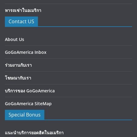
หารถเช่าในอเมริกา
Contact US
About Us
GoGoAmerica Inbox
ร่วมงานกับเรา
โฆษณากับเรา
บริการของ GoGoAmerica
GoGoAmerica SiteMap
Special Bonus
แนะนำบริการยอดฮิตในอเมริกา