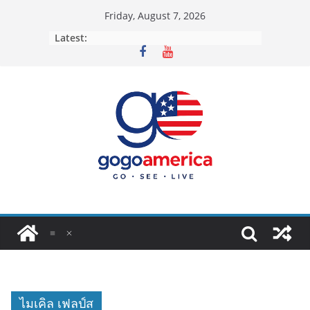
Skip
Friday, August 7, 2026
to
Latest:
content
ไมเคิล เฟลป์ส