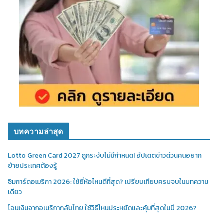
บทความล่าสุด
Lotto Green Card 2027 ถูกระงับไม่มีกำหนด! อัปเดตข่าวด่วนคนอยาก
ย้ายประเทศต้องรู้
ซิมการ์ดอเมริกา 2026: ใช้ยี่ห้อไหนดีที่สุด? เปรียบเทียบครบจบในบทความ
เดียว
โอนเงินจากอเมริกากลับไทย ใช้วิธีไหนประหยัดและคุ้มที่สุดในปี 2026?