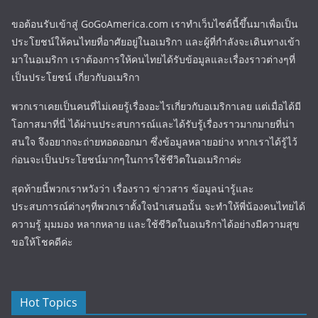
ขอต้อนรับเข้าสู่ GoGoAmerica.com เราทำเว็บไซต์นี้ขึ้นมาเพื่อเป็น
ประโยชน์ให้คนไทยที่อาศัยอยู่ในอเมริกา และผู้ที่กำลังจะเดินทางเข้า
มาในอเมริกา เราต้องการให้คนไทยได้รับข้อมูลและเรื่องราวต่างๆที่
เป็นประโยชน์ เกี่ยวกับอเมริกา
พวกเราเคยเป็นคนที่ไม่เคยรู้เรื่องอะไรเกี่ยวกับอเมริกาเลย แต่เมื่อได้มี
โอกาสมาที่นี่ ได้ผ่านประสบการณ์และได้รับรู้เรื่องราวมากมายที่น่า
สนใจ จึงอยากจะถ่ายทอดออกมา ซึ่งข้อมูลหลายอย่าง หากเราได้รู้ไว้
ก่อนจะเป็นประโยชน์มากๆในการใช้ชีวิตในอเมริกาค่ะ
สุดท้ายนี้พวกเราหวังว่า เรื่องราว ข่าวสาร ข้อมูลน่ารู้และ
ประสบการณ์ต่างๆที่พวกเราตั้งใจนำเสนอนั้น จะทำให้พี่น้องคนไทยได้
ความรู้ มุมมอง หลากหลาย และใช้ชีวิตในอเมริกาได้อย่างมีความสุข
ขอให้โชคดีค่ะ
Hot Topics