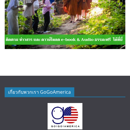
เกี่ยวกับพวกเรา GoGoAmerica