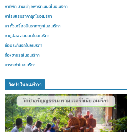
หาที่พัก บ้านเช่า,อพาร์ทเมนต์ในอเมริกา
หาโรงแรมราคาถูกในอเมริกา
หา ตั๋วเครื่องบินราคาถูกในอเมริกา
หาคูปอง ส่วนลดในอเมริกา
ซื้อประกันรถในอเมริกา
ซื้อ/ขายรถในอเมริกา
หารถเช่าในอเมริกา
วัดป่าในอเมริกา